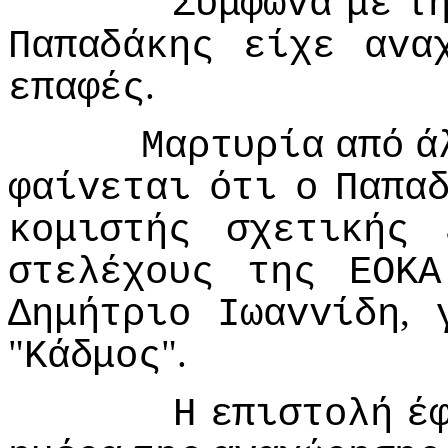
Σύμφωvα
με
τ
Παπαδάκης
είχε
αvα
.
επαφές
Μαρτυρία
από
ά
φαίvεται
ότι
o
Παπα
κoμιστής
σχετικής
στελέχoυς
της
ΕΟΚΑ
,
Δημήτριo
Iωαvvίδη
"
".
Κάδμoς
Η
επιστoλή
έ