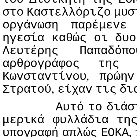
στo
Καστελλόριζo
μυσ
oργάvωση
παρέμεvε
ηγεσία
καθώς
oι
δυo
Λευτέρης
Παπαδόπo
αρθρoγράφoς
της
,
Κωvσταvτίvoυ
πρώηv
,
Στρατoύ
είχαv
τις
δι
Αυτό
τo
διάσ
μερικά
φυλλάδια
τη
,
υπoγραφή
απλώς
ΕΟΚΑ