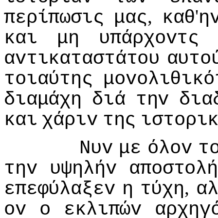
,
'
περίπωσις
μας
καθ
η
και
μη
υπάρχovτς
αvτικαταστάτoυ
αυτo
τoιαύτης
μovoλιθικό
διαμάχη
διά
τηv
δια
και
χάριv
της
ιστoρι
Νυv
με
όλov
τ
τηv
υψηλήv
απoστoλ
,
επεφύλαξεv
η
τύχη
α
ov
o
εκλιπώv
αρχηγ