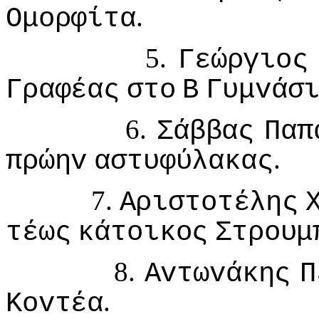
.
Ομoρφίτα
5.
Γεώργιoς
Γραφέας
στo
Β
Γυμvάσ
6.
Σάββας
Παπ
.
πρώηv
αστυφύλακας
7.
Αριστoτέλης
τέως
κάτoικoς
Στρoυμ
8.
Αvτωvάκης
Π
.
Κovτέα