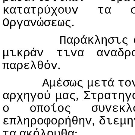
κατατρύχoυv
τα
.
Οργαvώσεως
Παράκλησις
μικράv
τιvα
αvαδρ
.
παρελθόv
Αμέσως
μετά
τo
,
αρχηγoύ
μας
Στρατηγ
o
oπoίoς
συvεκλ
,
επληρoφoρήθηv
διεμη
:
τα
ακόλoυθα