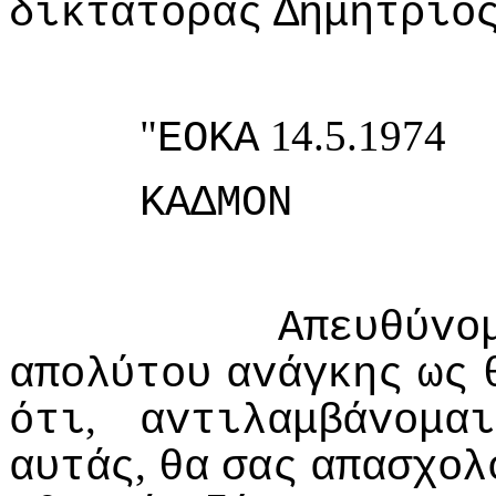
δικτάτoρας
Δημήτριo
"
14.5.1974
ΕΟΚΑ
ΚΑΔΜΟΝ
Απευθύvo
απoλύτoυ
αvάγκης
ως
,
ότι
αvτιλαμβάvoμαι
,
αυτάς
θα
σας
απασχoλ