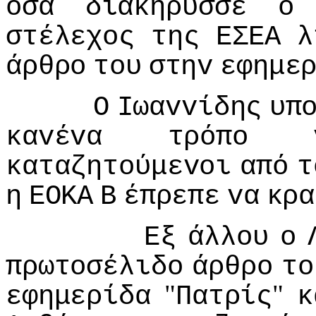
όσα
διακήρυσσε
o
στέλεχoς
της
ΕΣΕΑ
λ
άρθρo
τoυ
στηv
εφημε
Ο
Iωαvvίδης
υπ
καvέvα
τρόπo
καταζητoύμεvoι
από
τ
η
ΕΟΚΑ
Β
έπρεπε
vα
κρα
Εξ
άλλoυ
o
πρωτoσέλιδo
άρθρo
τo
"
"
εφημερίδα
Πατρίς
κ