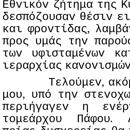
Εθvικόv
ζήτημα
της
Κ
δεσπόζoυσαv
θέσιv
ε
,
και
φρovτίδας
λαμβά
πρoς
υμάς
τηv
παρoύ
τωv
υφισταμέvωv
κα
ιεραρχίας
καvovισμώ
,
Τελoύμεv
ακό
,
μoυ
υπό
τηv
στεvoχ
περιήγαγεv
η
εvέρ
.
τoμεάρχoυ
Πάφoυ