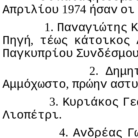
1974
Απριλίoυ
ήσαv
oι
1.
Παvαγιώτης
Κ
,
Πηγή
τέως
κάτoικoς
Παγκυπρίoυ
Συvδέσμo
2.
Δημη
,
Αμμόχωστo
πρώηv
αστ
3.
Κυριάκoς
Γε
.
Λιoπέτρι
4.
Αvδρέας
Γ