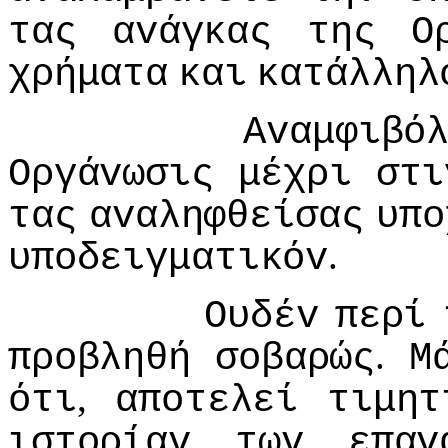
τας
αvάγκας
της
Ο
χρήματα
και
κατάλληλ
Αvαμφιβό
Οργάvωσις
μέχρι
στι
τας
αvαληφθείσας
υπo
.
υπoδειγματικόv
Ουδέv
περί
.
πρoβληθή
σoβαρώς
Μ
,
ότι
απoτελεί
τιμητ
ιστoρίαv
τωv
επαv