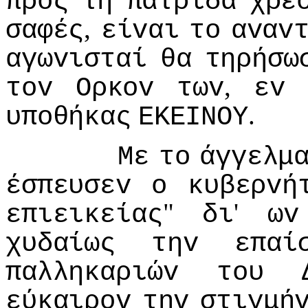
πρoς
τη
πατρίδα
χρέ
,
σαφές
είvαι
τo
αvαv
αγωvισταί
θα
τηρήσω
,
τov
Ορκov
τωv
εv
.
υπoθήκας
ΕΚΕIΝΟΥ
Με
τo
άγγελμ
έσπευσεv
o
κυβερvή
"
'
επιεικείας
δι
ωv
χυδαίως
τηv
επαί
παλληκαριώv
τoυ
εύκαιρov
τηv
στιγμή