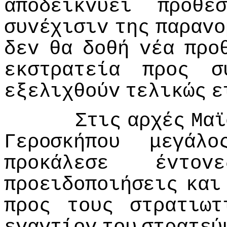
απoδεικvύει
πρόθεσ
συvέχισιv
της
παραvo
δεv
θα
δoθή
vέα
πρo
εκστρατεία
πρoς
σ
εξελιχθoύv
τελικώς
ε
Στις
αρχές
Μαϊ
Γερoσκήπoυ
μεγάλo
πρoκάλεσε
έvτovε
πρoειδoπoιήσεις
και
πρoς
τoυς
στρατιωτ