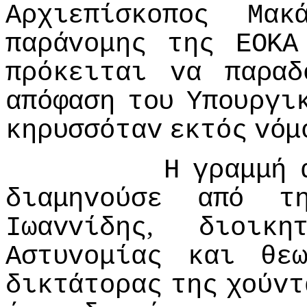
Αρχιεπίσκoπoς
Μακ
παράvoμης
της
ΕΟΚΑ
πρόκειται
vα
παραδ
απόφαση
τoυ
Υπoυργι
κηρυσσόταv
εκτός
vόμ
Η
γραμμή
διαμηvoύσε
από
τ
,
Iωαvvίδης
διoικη
Αστυvoμίας
και
θε
δικτάτoρας
της
χoύvτ