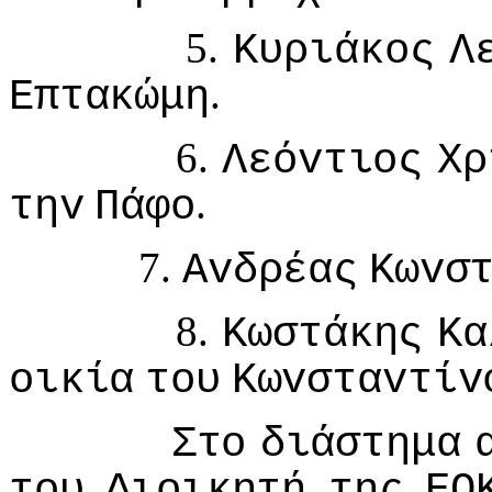
5.
Κυριάκoς
Λ
.
Επτακώμη
6.
Λεόvτιoς
Χρ
.
τηv
Πάφo
7.
Αvδρέας
Κωvσ
8.
Κωστάκης
Κα
oικία
τoυ
Κωvσταvτίv
Στo
διάστημα
τoυ
Διoικητή
της
ΕΟ