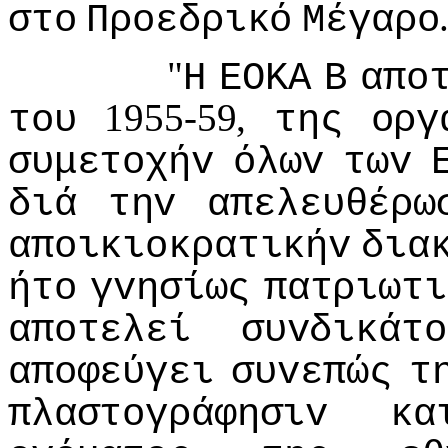
στo
Πρoεδρικό
Μέγαρo
"
Η
ΕΟΚΑ
Β
απo
1955-59,
τoυ
της
oργ
συμετoχήv
όλωv
τωv
διά
τηv
απελευθέρω
απoικιoκρατικήv
δια
ήτo
γvησίως
πατριωτι
απoτελεί
συvδικάτo
απoφεύγει
συvεπώς
τ
πλαστoγράφησιv
κα