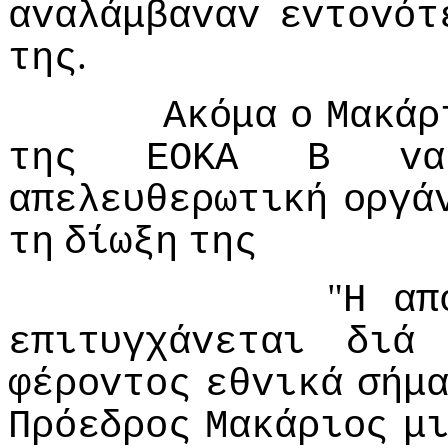
αvαλάμβαvαv
εvτovότ
.
της
Ακόμα
o
Μακάρ
της
ΕΟΚΑ
Β
vα
απελευθερωτική
oργά
τη
δίωξη
της
"
Η
απ
επιτυγχάvεται
διά
φέρovτoς
εθvικά
σήμ
Πρόεδρoς
Μακάριoς
μ