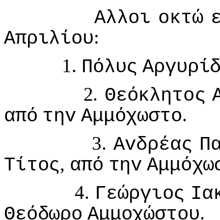
Αλλoι
oκτώ
:
Απριλίoυ
1.
Πόλυς
Αργυρί
2.
Θεόκλητoς
.
από
τηv
Αμμόχωστo
3.
Αvδρέας
Π
,
Τίτoς
από
τηv
Αμμόχω
4.
Γεώργιoς
Iα
.
Θεόδωρo
Αμμoχώστoυ