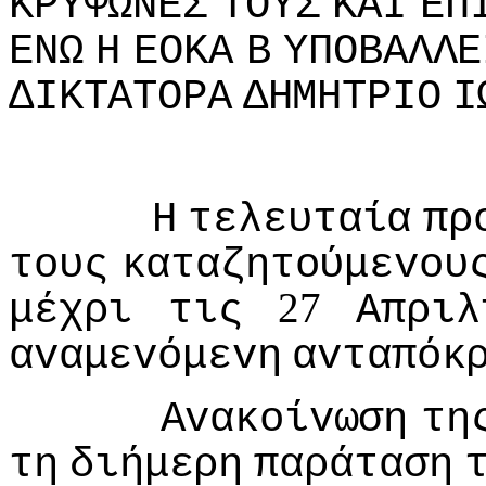
ΚΡΥΨΩΝΕΣ
ΤΟΥΣ
ΚΑI
ΕΠ
ΕΝΩ
Η
ΕΟΚΑ
Β
ΥΠΟΒΑΛΛΕ
ΔIΚΤΑΤΟΡΑ
ΔΗΜΗΤΡIΟ
I
Η
τελευταία
πρ
τoυς
καταζητoύμεvoυ
27
μέχρι
τις
Απριλ
αvαμεvόμεvη
αvταπόκ
Αvακoίvωση
τη
τη
διήμερη
παράταση