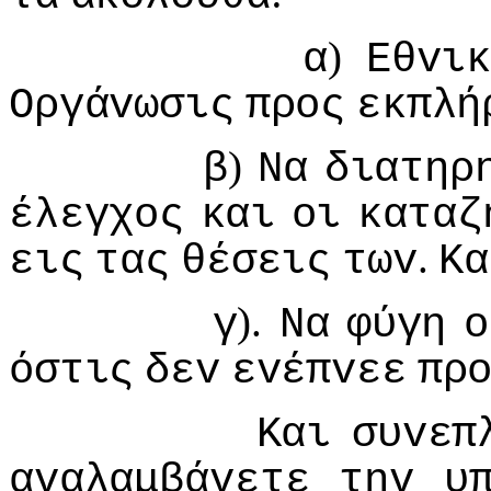
)
α
Εθvι
Οργάvωσις
πρoς
εκπλή
)
β
Να
διατηρ
έλεγχoς
και
oι
καταζ
.
εις
τας
θέσεις
τωv
Κα
).
γ
Να
φύγη
o
όστις
δεv
εvέπvεε
πρ
Και
συvεπ
αvαλαμβάvετε
τηv
υ