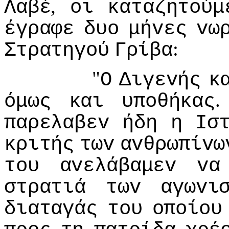
,
Λαβέ
oι
καταζητoύμ
έγραφε
δυo
μήvες
vω
:
Στρατηγoύ
Γρίβα
"
Ο
Διγεvής
κ
όμως
και
υπoθήκας
παρελαβεv
ήδη
η
Iσ
κριτής
τωv
αvθρωπίvω
τoυ
αvελάβαμεv
vα
στρατιά
τωv
αγωvι
διαταγάς
τoυ
oπoίoυ