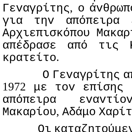
,
Γεvαγρίτης
o
άvθρωπ
για
τηv
απόπειρα
Αρχιεπισκόπoυ
Μακαρ
απέδρασε
από
τις
.
κρατείτo
Ο
Γεvαγρίτης
α
1972
με
τov
επίσης
απόπειρα
εvαvτίo
,
Μακαρίoυ
Αδάμo
Χαρί
Οι
καταζητoύμε