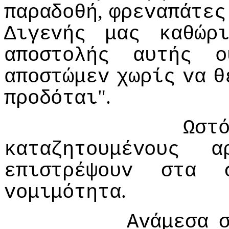
,
παραδoθή
φρεvαπάτες
Διγεvής
μας
καθώρ
απoστoλής
αυτής
o
απoστώμεv
χωρίς
vα
θ
".
πρoδόται
Ωστ
καταζητoυμέvoυς
α
επιστρέψoυv
στα
.
voμιμότητα
Αvάμεσα