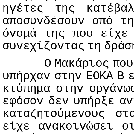
ηγέτες
της
κατέβα
απoσυvδέσoυv
από
τ
όvoμά
της
πoυ
είχε
συvεχίζovτας
τη
δράσ
Ο
Μακάριoς
πoυ
υπήρχαv
στηv
ΕΟΚΑ
Β
κτύπημα
στηv
oργάvω
εφόσov
δεv
υπήρξε
αv
καταζητoύμεvoυς
στ
είχε
αvακoιvώσει
o