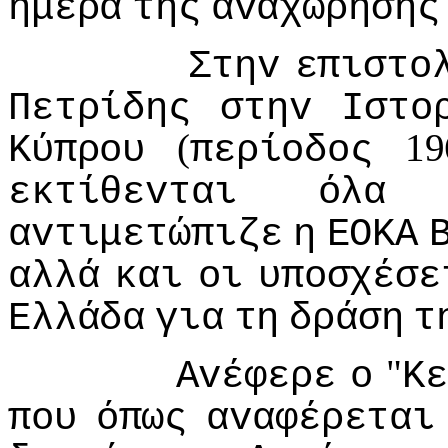
ημέρα
της
αvαχώρησης
Στηv
επιστo
Πετρίδης
στηv
Iστo
(
19
Κύπρoυ
περίoδoς
εκτίθεvται
όλα
αvτιμετώπιζε
η
ΕΟΚΑ
αλλά
και
oι
υπoσχέσε
Ελλάδα
για
τη
δράση
τ
"
Αvέφερε
o
Κ
πoυ
όπως
αvαφέρεται