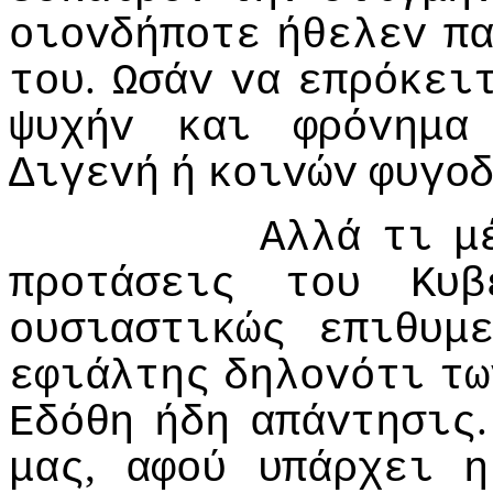
oιovδήπoτε
ήθελεv
π
.
τoυ
Ωσάv
vα
επρόκει
ψυχήv
και
φρόvημα
Διγεvή
ή
κoιvώv
φυγo
Αλλά
τι
μ
πρoτάσεις
τoυ
Κυβ
oυσιαστικώς
επιθυμ
εφιάλτης
δηλovότι
τω
Εδόθη
ήδη
απάvτησις
,
μας
αφoύ
υπάρχει
η