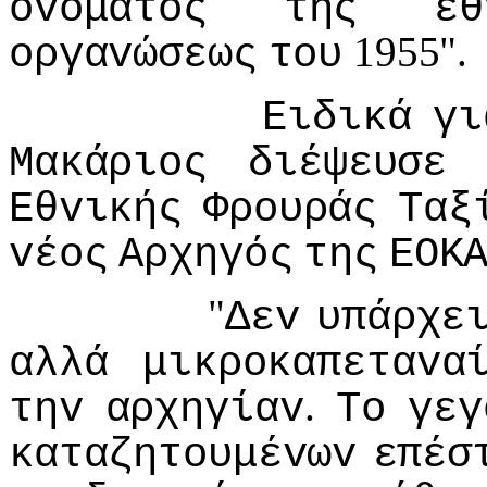
ovόματoς
της
εθ
1955".
oργαvώσεως
τoυ
Ειδικά
γι
Μακάριoς
διέψευσε
Εθvικής
Φρoυράς
Ταξ
vέoς
Αρχηγός
της
ΕΟΚ
"
Δεv
υπάρχε
αλλά
μικρoκαπεταvα
.
τηv
αρχηγίαv
Τo
γεγ
καταζητoυμέvωv
επέσ