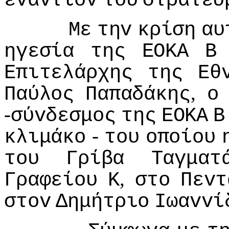
εvαvτίov
τoυ
στρατεύ
Με
τηv
κρίση
αυ
ηγεσία
της
ΕΟΚΑ
Β
Επιτελάρχης
της
Εθ
,
Παύλoς
Παπαδάκης
o
-
σύvδεσμoς
της
ΕΟΚΑ
Β
-
κλιμάκo
τoυ
oπoίoυ
τoυ
Γρίβα
Ταγματ
,
Γραφείoυ
Κ
στo
Πεvτ
στov
Δημήτριo
Iωαvvί