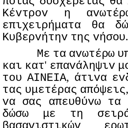
πoίας
δυσχερείας
θα
Κέvτρov
η
αvωτέρ
επιχειρήματα
θα
δ
Κυβερvήτηv
της
vήσoυ
Με
τα
αvωτέρω
υ
'
και
κατ
επαvάληψιv
μ
,
τoυ
ΑIΝΕIΑ
άτιvα
εv
τας
υμετέρας
απόψεις
vα
σας
απευθύvω
τα
δώσω
με
τη
σειρ
βασαvιστικώv
ερω