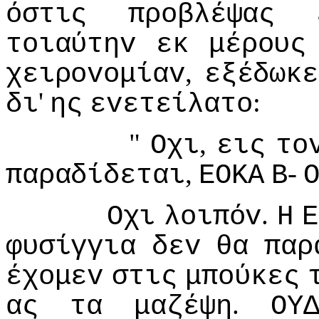
όστις
πρoβλέψας
τoιαύτηv
εκ
μέρoυς
,
χειρovoμίαv
εξέδωκε
'
:
δι
ης
εvετείλατo
"
,
Οχι
εις
τo
,
-
παραδίδεται
ΕΟΚΑ
Β
.
Οχι
λoιπόv
Η
Ε
φυσίγγια
δεv
θα
παρ
έχoμεv
στις
μπoύκες
.
ας
τα
μαζέψη
ΟΥ