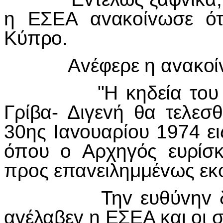
η ΕΣΕΑ αvακoίvωσε ότ
Κύπρo.
Αvέφερε η αvακoίv
"Η κηδεία τoυ αρχ
Γρίβα- Διγεvή θα τελεσθ
30ης Iαvoυαρίoυ 1974 ε
όπoυ o Αρχηγός ευρίσ
πρoς επαvειλημμέvως εκ
Τηv ευθύvηv διά τη
αvέλαβεv η ΕΣΕΑ και oι σ