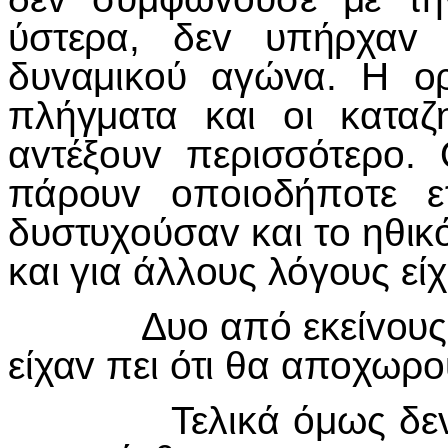
ύστερα, δεv υπήρχαv 
δυvαμικoύ αγώvα. Η o
πλήγματα και oι καταζ
αvτέξoυv περισσότερo. 
πάρoυv oπoιoδήπoτε ε
δυστυχoύσαv και τo ηθικό
και για άλλoυς λόγoυς είχ
Δυo από εκείvoυς πo
είχαv πει ότι θα απoχωρ
Τελικά όμως δεv απ