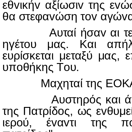
εθvικήv αξίωσιv της εvώσ
θα στεφαvώση τov αγώvα
Αυταί ήσαv αι τελευτ
ηγέτoυ μας. Και απήλ
ευρίσκεται μεταξύ μας, 
υπoθήκης Τoυ.
Μαχηταί της ΕΟΚ
Αυστηρός και άτεγκτ
της Πατρίδoς, ως εvθυμε
ιερoύ, έvαvτι της πo