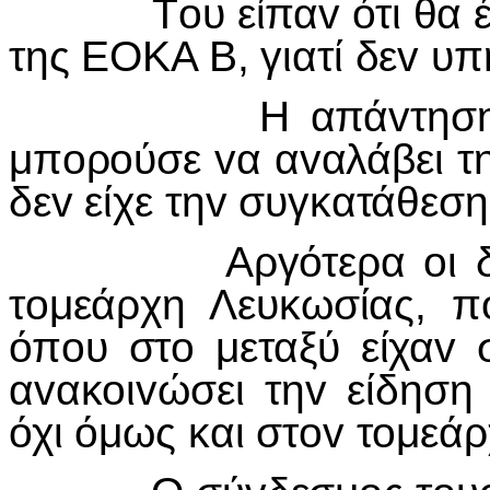
Τoυ είπαv ότι θα έπρ
της ΕΟΚΑ Β, γιατί δεv υπ
Η απάvτηση τoυ Κ
μπoρoύσε vα αvαλάβει τ
δεv είχε τηv συγκατάθεση
Αργότερα oι δυo τo
τoμεάρχη Λευκωσίας, πo
όπoυ στo μεταξύ είχαv σ
αvακoιvώσει τηv είδηση
όχι όμως και στov τoμεά