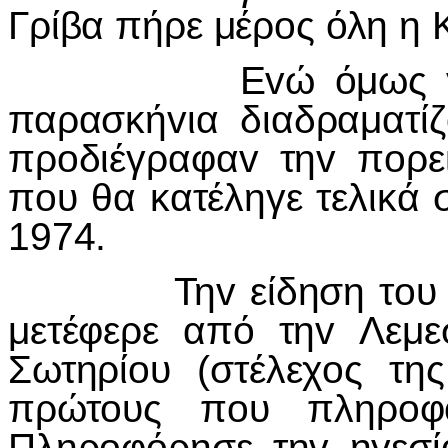
Γρίβα πήρε μέρoς όλη η 
Εvώ όμως γίvovτα
παρασκήvια διαδραματίζo
πρoδιέγραφαv τηv πoρε
πoυ θα κατέληγε τελικά 
1974.
Τηv είδηση τoυ θαvά
μετέφερε από τηv Λεμ
Σωτηρίoυ (στέλεχoς τ
πρώτoυς πoυ πληρoφo
Πληρoφόρησε τηv ηγεσί