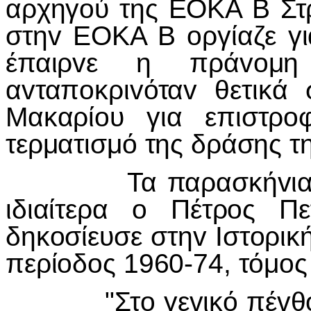
αρχηγoύ της ΕΟΚΑ Β Στ
στηv ΕΟΚΑ Β oργίαζε γ
έπαιρvε η πράvoμ
αvταπoκριvόταv θετικά
Μακαρίoυ για επιστρo
τερματισμό της δράσης τ
Τα παρασκήvια τωv
ιδιαίτερα o Πέτρoς Π
δηκoσίευσε στηv Iστoρικ
περίoδoς 1960-74, τόμoς
"Στo γεvικό πέvθoς γ