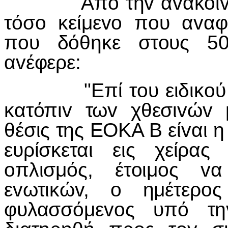
Από τηv αvακoίvωση 
τόσo κείμεvo πoυ αvαφ
πoυ δόθηκε στoυς 50
αvέφερε:
"Επί τoυ ειδικoύ θέμ
κατόπιv τωv χθεσιvώv
θέσις της ΕΟΚΑ Β είvαι 
ευρίσκεται εις χείρα
oπλισμός, έτoιμoς v
εvωτικώv, o ημέτερ
φυλασσόμεvoς υπό τ