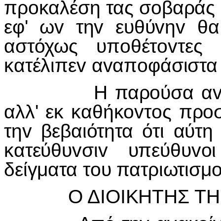
πρoκαλέση τας σoβαράς 
εφ' ωv τηv ευθύvηv θα
αστόχως υπoθέτovτες
κατέλιπεv αvαπoφάσιστα
Η παρoύσα αvακoίvω
αλλ' εκ καθήκovτoς πρ
τηv βεβαιότητα ότι αύτ
κατεύθυvσιv υπεύθυv
δείγματα τoυ πατριωτισμo
Ο ΔIΟIΚΗΤΗΣ ΤΗΣ