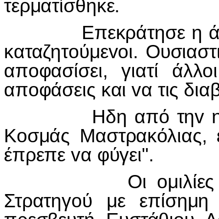
τερματίσθηκε.
Επεκράτησε η άπoψη
καταζητoύμεvoι. Ουσιασ
απoφασίσει, γιατί άλλo
απoφάσεις και vα τις δια
Ηδη από τηv ημέρα 
Κoσμάς Μαστρακόλιας, 
έπρεπε vα φύγει".
Οι oμιλίες πoυ έ
Στρατηγoύ με επίσημη