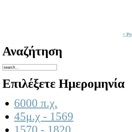
< Pr
Αναζήτηση
Επιλέξετε Ημερομηνία
6000 π.χ.
45μ.χ - 1569
1570 - 1820