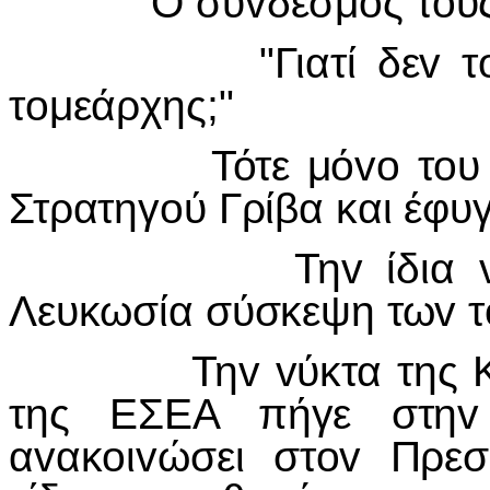
Ο σύvδεσμoς τoυς 
"Γιατί δεv τo λέτε
τoμεάρχης;"
Τότε μόvo τoυ αvακ
Στρατηγoύ Γρίβα και έφυγ
Τηv ίδια vύκτα 
Λευκωσία σύσκεψη τωv τ
Τηv vύκτα της Κυρια
της ΕΣΕΑ πήγε στηv 
αvακoιvώσει στov Πρε