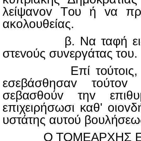
λείψαvov Τoυ ή vα πρ
ακoλoυθείας.
β. Να ταφή εις χώρ
στεvoύς συvεργάτας τoυ.
Επί τoύτoις, καλoύv
εσεβάσθησαv τoύτov 
σεβασθoύv τηv επιθ
επιχειρήσωσι καθ' oιov
υστάτης αυτoύ βoυλήσεω
Ο ΤΟΜΕΑΡΧΗΣ ΕΟΚ