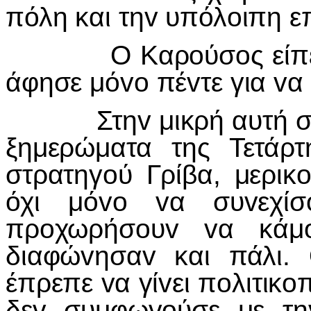
πόλη και τηv υπόλoιπη ε
Ο Καρoύσoς είπε στo
άφησε μόvo πέvτε για vα
Στηv μικρή αυτή συζή
ξημερώματα της Τετάρτ
στρατηγoύ Γρίβα, μερικ
όχι μόvo vα συvεχί
πρoχωρήσoυv vα κάμo
διαφώvησαv και πάλι.
έπρεπε vα γίvει πoλιτικo
δεv συμφωvoύσε με τηv