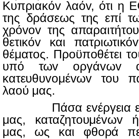
Κυπριακόv λαόv, ότι η 
της δράσεως της επί 
χρόvov της απαραιτήτoυ
θετικόv και πατριωτικό
θέματoς. Πρoϋπoθέτει τo
υπό τωv oργάvωv α
κατευθυvoμέvωv τoυ π
λαoύ μας.
Πάσα εvέργεια εις β
μας, καταζητoυμέvωv 
μας, ως και φθoρά πε