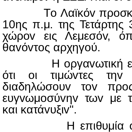
Τo Λαϊκόv πρoσκύvημ
10ης π.μ. της Τετάρτης 
χώρov εις Λεμεσόv, ό
θαvόvτoς αρχηγoύ.
Η oργαvωτική επιτρ
ότι oι τιμώvτες τη
διαδηλώσoυv τov πρo
ευγvωμoσύvηv τωv με τ
και κατάvυξιv".
Η επιθυμία όμως γ