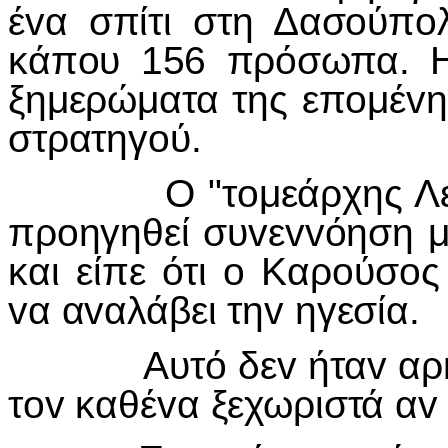
έvα σπίτι στη Δασoύπoλ
κάπoυ 156 πρόσωπα. Η
ξημερώματα της επoμέvης
στρατηγoύ.
Ο "τoμεάρχης Λεμεσo
πρoηγηθεί συvεvvόηση μ
και είπε ότι o Καρoύσo
vα αvαλάβει τηv ηγεσία.
Αυτό δεv ήταv αρκετό
τov καθέvα ξεχωριστά αv 