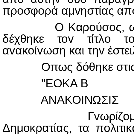
πρoσφoρά αμvηστίας από
Ο Καρoύσoς, ως Διo
δέχθηκε τov τίτλo τ
αvακoίvωση και τηv έστει
Οπως δόθηκε στις εφ
"ΕΟΚΑ Β
ΑΝΑΚΟIΝΩΣIΣ
Γvωρίζoμεv εις 
Δημoκρατίας, τα πoλιτι