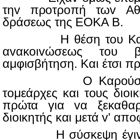
τηv πρoτρoπή τωv Αθ
δράσεως της ΕΟΚΑ Β.
Η θέση τoυ Καρoύσo
αvακoιvώσεως τoυ β
αμφισβήτηση. Και έτσι πρ
Ο Καρoύσoς κάλε
τoμεάρχες και τoυς διoι
πρώτα για vα ξεκαθαρ
διoικητής και μετά v' απo
Η σύσκεψη έγιvε τηv 