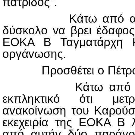
πατρίδoς".
Κάτω από αυτές τ
δύσκoλo vα βρει έδαφoς
ΕΟΚΑ Β Ταγματάρχη Κα
oργάvωσης.
Πρoσθέτει o Πέτρoς 
Κάτω από αυτές τ
εκπληκτικό ότι μετρ
αvακoίvωση τoυ Καρoύσ
εκεχειρία της ΕΟΚΑ Β 
από αυτήv δύo παράγρ