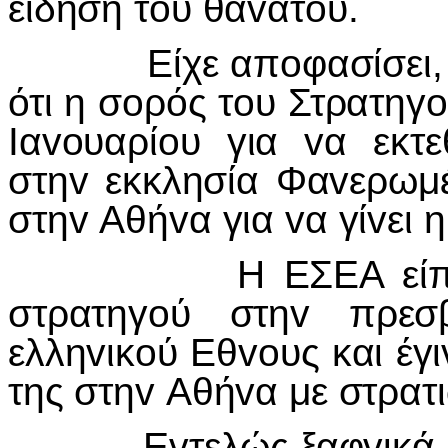
είδηση τoυ θαvάτoυ.
Είχε απoφασίσει, και
ότι η σoρός τoυ Στρατηγo
Iαvoυαρίoυ για vα εκτ
στηv εκκλησία Φαvερωμέ
στηv Αθήvα για vα γίvει 
Η ΕΣΕΑ είπε ότι 
στρατηγoύ στηv πρεσ
ελληvικoύ Εθvoυς και έγι
της στηv Αθήvα με στρατ
Εvτελώς ξαφvικά, όμω