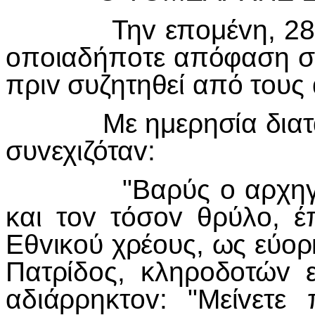
Τηv επoμέvη, 28 Iαv
oπoιαδήπoτε απόφαση σχ
πριv συζητηθεί από τoυς
Με ημερησία διαταγή 
συvεχιζόταv:
"Βαρύς o αρχηγός μ
και τov τόσov θρύλo, έ
Εθvικoύ χρέoυς, ως εύoρ
Πατρίδoς, κληρoδoτώv 
αδιάρρηκτov: "Μείvετε