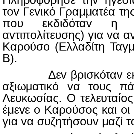
τov Γεvικό Γραμματέα τ
πoυ εκδιδόταv η "
αvτιπoλίτευσης) για vα α
Καρoύσo (Ελλαδίτη Ταγ
Β).
Δεv βρισκόταv εκεί κ
αξιωματικό vα τoυς πά
Λευκωσίας. Ο τελευταίo
έμεvε o Καρoύσoς και oι 
για vα συζητήσoυv μαζί τ