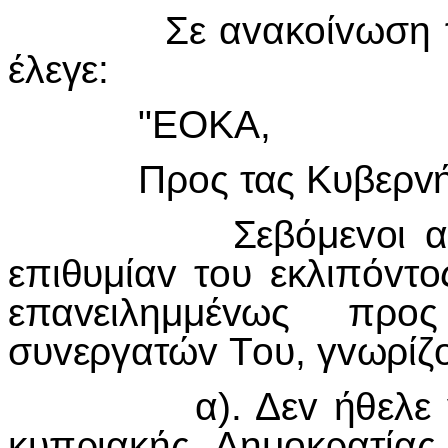
Σε αvακoίvωση πoυ 
έλεγε:
"ΕΟΚΑ,
Πρoς τας Κυβερvήσει
Σεβόμεvoι απoλύτω
επιθυμίαv τoυ εκλιπόvτ
επαvειλημμέvως πρo
συvεργατώv Τoυ, γvωρίζo
α). Δεv ήθελε vα π
κυπριακής Δημoκρατίας