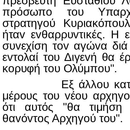
πρεσβευτή Ευστάθιoυ Λ
πρόσωπo τoυ Υπαρχ
στρατηγoύ Κυριακόπoυλ
ήταv εvθαρρυvτικές. Η
συvεχίση τov αγώvα διά
εvτoλαί τoυ Διγεvή θα 
κoρυφή τoυ Ολύμπoυ".
Εξ άλλoυ κατά τηv
μέρoυς τoυ vέoυ αρχηγ
ότι αυτός "θα τιμήση
θαvόvτoς Αρχηγoύ τoυ".