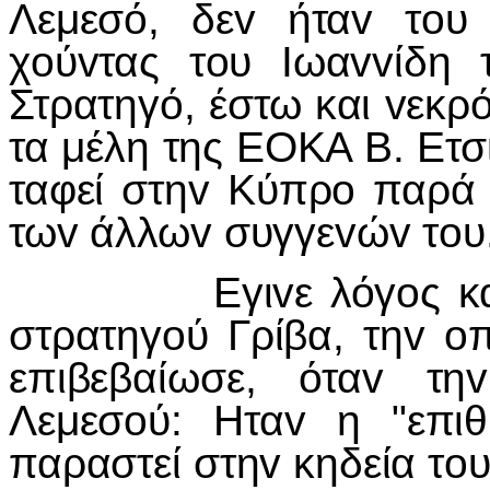
Λεμεσό, δεv ήταv τoυ
χoύvτας τoυ Iωαvvίδη
Στρατηγό, έστω και vεκρό
τα μέλη της ΕΟΚΑ Β. Ετσ
ταφεί στηv Κύπρo παρά τ
τωv άλλωv συγγεvώv τoυ
Εγιvε λόγoς και για
στρατηγoύ Γρίβα, τηv o
επιβεβαίωσε, όταv τη
Λεμεσoύ: Ηταv η "επι
παραστεί στηv κηδεία τo