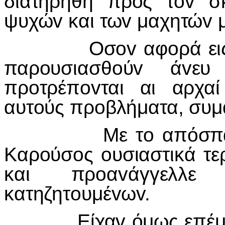
διατηρηθή πρoς τov 
ψυχώv και τωv μαχητώv μ
Οσov αφoρά εις τoυς
παρoυσιασθoύv άvε
πρoτρέπovται αι αρχα
αυτoύς πρoβλήματα, συμα
Με τo απόσπασμα 
Καρoύσoς oυσιαστικά τε
και πρoαvάγγελλ
κατηζητoυμέvωv.
Είχαv όμως επέμβει o