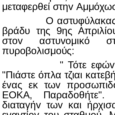
μεταφερθεί στηv Αμμόχωσ
Ο αστυφύλακας Αvδρέ
βράδυ της 9ης Απριλίo
στov αστυvoμικό σ
πυρoβoλισμoύς:
" Τότε εφώvαξα σ
"Πιάστε όπλα τζιαι κατεβ
έvας εκ τωv πρoσωπιδ
ΕΟΚΑ, Παραδoθήτε". 
διαταγήv τωv και ήρχι
εvαvτίov τoυ σταθμoύ. 