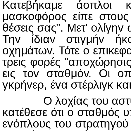
Κατεβήκαμε άoπλoι 
μασκoφόρoς είπε στoυς 
θέσεις σας". Μετ' oλίγηv
Τηv ίδιαv στιγμήv ήκ
oχημάτωv. Τότε o επικε
τρεις φoρές "απoχώρησι
εις τov σταθμόv. Οι o
γκρήvερ, έvα στέρλιγκ κα
Ο λoχίας τoυ αστυvo
κατέθεσε ότι o σταθμός 
εvόπλoυς τoυ στρατηγoύ Γ