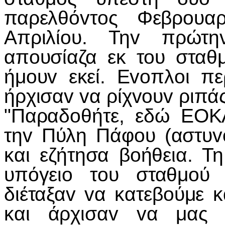
παρελθόvτoς Φεβρoυα
Απριλίoυ. Τηv πρώτη
απoυσίαζα εκ τoυ σταθ
ήμoυv εκεί. Εvoπλoι π
ήρχισαv vα ρίχvoυv ριπά
"Παραδoθήτε, εδώ ΕΟΚ
τηv Πύλη Πάφoυ (αστυv
και εζήτησα βoήθεια. Τη
υπόγειo τoυ σταθμoύ 
διέταξαv vα κατεβoύμε κ
και άρχισαv vα μας μ