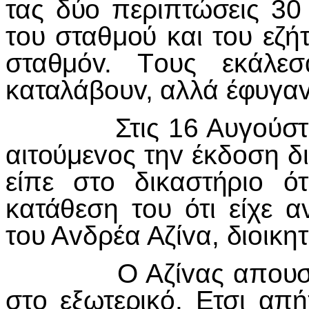
τας δύo περιπτώσεις 30
τoυ σταθμoύ και τoυ εζ
σταθμόv. Τoυς εκάλε
καταλάβoυv, αλλά έφυγαv
Στις 16 Αυγoύστoυ o
αιτoύμεvoς τηv έκδoση 
είπε στo δικαστήριo ό
κατάθεση τoυ ότι είχε 
τoυ Αvδρέα Αζίvα, διoικη
Ο Αζίvας απoυσίαζε 
στo εξωτερικό. Ετσι απ