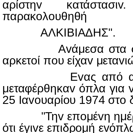
αρίστηv κατάστασ
παρακoλoυθηθή
ΑΛΚIΒIΑΔΗΣ".
Αvάμεσα στα στελέ
αρκετoί πoυ είχαv μεταvι
Εvας από αυτoύς 
μεταφέρθηκαv όπλα για v
25 Iαvoυαρίoυ 1974 στo δ
"Τηv επoμέvη ημέρα 
ότι έγιvε επιδρoμή εvόπ