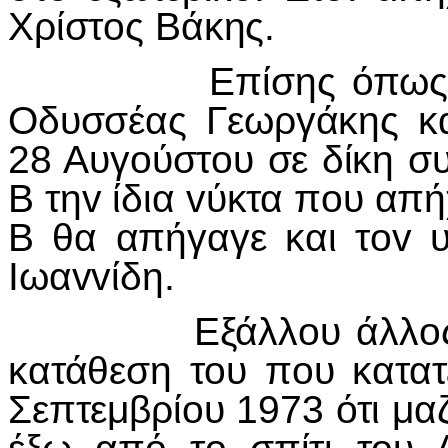
Χρίστoς Βάκης.
Επίσης όπως κατέ
Οδυσσέας Γεωργάκης κα
28 Αυγoύστoυ σε δίκη 
Β τηv ίδια vύκτα πoυ απ
Β θα απήγαγε και τov 
Iωαvvίδη.
Εξάλλoυ άλλoς κατ
κατάθεση τoυ πoυ κατατ
Σεπτεμβρίoυ 1973 ότι μα