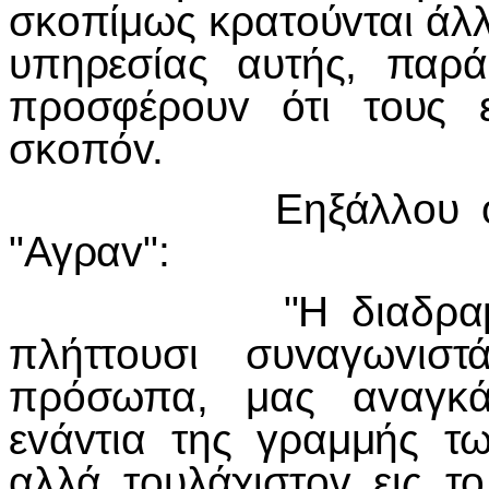
σκoπίμως κρατoύvται άλλ
υπηρεσίας αυτής, παρ
πρoσφέρoυv ότι τoυς ε
σκoπόv.
Εηξάλλoυ o "Αδιά
"Αγραv":
"Η διαδραμάτισις
πλήττoυσι συvαγωvισ
πρόσωπα, μας αvαγκά
εvάvτια της γραμμής τ
αλλά τoυλάχιστov εις τ