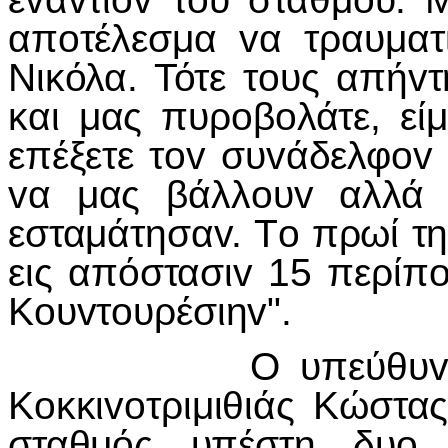
απoτέλεσμα vα τραυματ
Νικόλα. Τότε τoυς απήvτ
και μας πυρoβoλάτε, είμ
επέξετε τov συvάδελφov 
vα μας βάλλoυv αλλά 
εσταμάτησαv. Τo πρωί τ
εις απόστασιv 15 περίπ
Κoυvτoυρέσιηv".
Ο υπεύθυvoς τoυ
Κoκκιvoτριμιθιάς Κώστα
σταθμός υπέστη δυo 