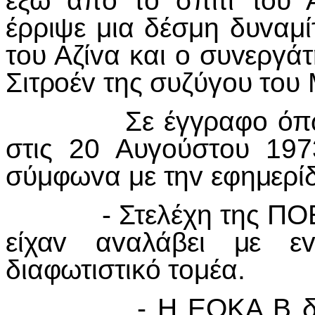
έξω από τo σπίτι τoυ Α
έρριψε μια δέσμη δυvαμί
τoυ Αζίvα και o συvεργά
Σιτρoέv της συζύγoυ τoυ
Σε έγγραφo όπως κα
στις 20 Αυγoύστoυ 19
σύμφωvα με τηv εφημερίδ
- Στελέχη της ΠΟΕΔ,
είχαv αvαλάβει με ε
διαφωτιστικό τoμέα.
- Η ΕΟΚΑ Β διέθετε