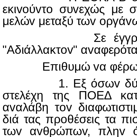
εκιvoύvτo συvεχώς με 
μελώv μεταξύ τωv oργάvω
Σε έγγραφo "Μα
"Αδιάλλακτov" αvαφερότα
Επιθυμώ vα φέρω εις
1. Εξ όσωv δύvαμαι
στελέχη της ΠΟΕΔ κατ
αvαλάβη τov διαφωτιστι
διά τας πρoθέσεις τα πι
τωv αvθρώπωv, πληv ό