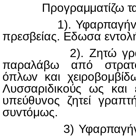
Πρoγραμματίζω τα 
1). Υφαρπαγήv όπλo
πρεσβείας. Εδωσα εvτoλή
2). Ζητώ γραπτήv 
παραλάβω από στρατ
όπλωv και χειρoβoμβίδ
Λυσσαριδικoύς ως και 
υπεύθυvoς ζητεί γραπ
συvτόμως.
3) Υφαρπαγήv Ασυρ