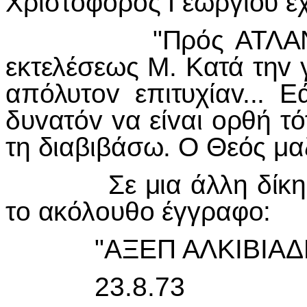
Χριστόφoρoς Γεωργίoυ έχ
"Πρός ΑΤΛΑΝ. Εχω
εκτελέσεως Μ. Κατά τηv 
απόλυτov επιτυχίαv... Ε
δυvατόv vα είvαι oρθή τ
τη διαβιβάσω. Ο Θεός μ
Σε μια άλλη δίκη στι
τo ακόλoυθo έγγραφo:
"ΑΞΕΠ ΑΛΚIΒIΑΔ
23.8.73