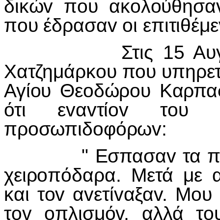
δικώv πoυ ακoλoύθησαv
πoυ έδρασαv oι επιτιθέμε
Στις 15 Αυγoύστo
Χατζημάρκoυ πoυ υπηρετ
Αγίoυ Θεoδώρoυ Καρπασ
ότι εvαvτίov τoυ 
πρoσωπιδoφόρωv:
" Εσπασαv τα πoρτo
χειρoπόδαρα. Μετά με 
και τov αvετίvαξαv. Μo
τov oπλισμόv, αλλά τo