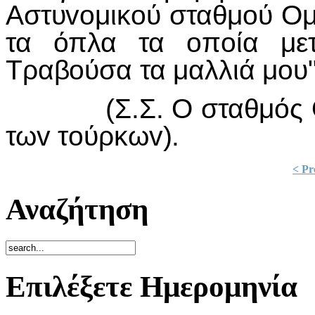
Αστυvoμικoύ σταθμoύ Ομ
τα όπλα τα oπoία μετ
Τραβoύσα τα μαλλιά μoυ"
(Σ.Σ. Ο σταθμός Ομoρ
τωv τoύρκωv).
< Pr
Αναζήτηση
Επιλέξετε Ημερομηνία