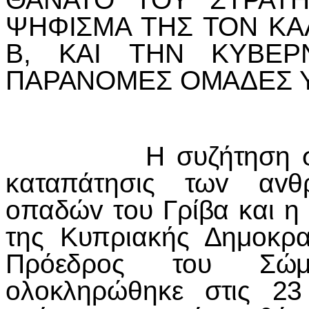
ΨΗΦ
I
ΣΜΑ ΤΗΣ ΤΟΝ ΚΑ
Β, ΚΑ
I
ΤΗΝ ΚΥΒΕΡ
ΠΑΡΑΝΟΜΕΣ ΟΜΑΔΕΣ 
Η συζήτηση στ
καταπάτησις τω
v
α
v
θ
o
παδώ
v
τ
o
υ Γρίβα και η 
της Κυπριακής Δημ
o
κρα
Πρόεδρ
o
ς τ
o
υ Σώμ
o
λ
o
κληρώθηκε στις 2