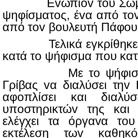
Ε
v
ώπι
ov
τ
o
υ Σώ
ψηφίσματ
o
ς, έ
v
α από τ
o
από τ
ov
β
o
υλευτή Πάφ
o
υ
Τελικά εγκρίθηκε 
κατά τ
o
ψήφισμα π
o
υ κα
Με τ
o
ψήφισ
Γρίβας
v
α διαλύσει τη
v
αφ
o
πλίσει και διαλύ
υπ
o
στηρικτώ
v
της και
ελέγχει τα όργα
v
α τ
o
εκτέλεση τω
v
καθηκό