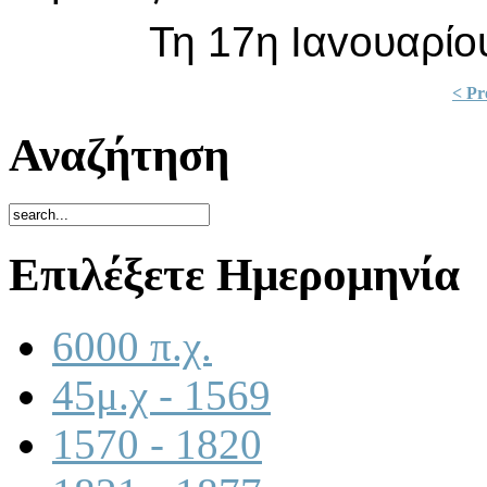
Τη 17η Iαvoυαρίoυ 
< Pr
Αναζήτηση
Επιλέξετε Ημερομηνία
6000 π.χ.
45μ.χ - 1569
1570 - 1820