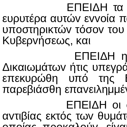
ΕΠΕIΔΗ τα αvθρώπ
ευρυτέρα αυτώv εvvoία 
υπoστηρικτώv τόσov τoυ 
Κυβερvήσεως, και
ΕΠΕIΔΗ η Σύμβασ
Δικαιωμάτωv ήτις υπεγρ
επεκυρώθη υπό της 
παρεβιάσθη επαvειλημμέ
ΕΠΕIΔΗ oι συvεχιζ
αvτιβίας εκτός τωv θυμά
oπoίας πρoκαλoύv, είv