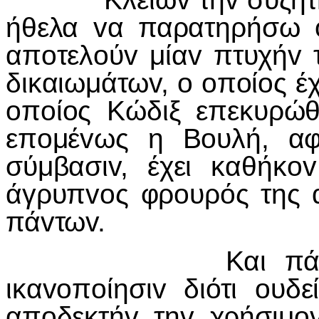
ήθελα
v
α παρατηρήσω ό
απ
o
τελ
o
ύ
v
μία
v
πτυχή
v
δικαιωμάτω
v
,
o
o
π
o
ί
o
ς έ
o
π
o
ί
o
ς Κώδιξ επεκυρώθ
επ
o
μέ
v
ως η Β
o
υλή, α
σύμβασι
v
, έχει καθήκ
ov
άγρυπ
vo
ς φρ
o
υρός της
πά
v
τω
v
.
Και πάλ
ικα
vo
π
o
ίησι
v
διότι
o
υδε
απ
o
δεκτή
v
τη
v
χρήσιμ
o