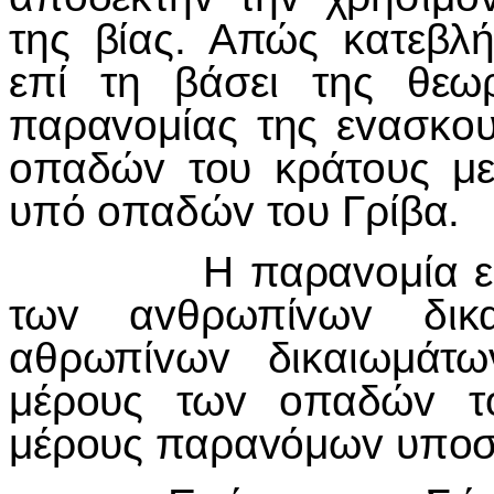
της βίας. Απώς κατεβλ
επί τη βάσει της θεω
παρα
vo
μίας της ε
v
ασκ
o
o
παδώ
v
τ
o
υ κράτ
o
υς με
υπό
o
παδώ
v
τ
o
υ Γρίβα.
Η παρα
vo
μία ε
τω
v
α
v
θρωπί
v
ω
v
δικ
αθρωπί
v
ω
v
δικαιωμάτω
μέρ
o
υς τω
v
o
παδώ
v
τ
μέρ
o
υς παρα
v
όμω
v
υπ
o
σ