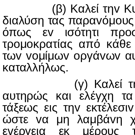
(β) Καλεί τηv Κυβέρ
διαλύση τας παραvόμoυς
όπως εv ισότητι πρoσ
τρoμoκρατίας από κάθε 
τωv voμίμωv oργάvωv αυ
καταλλήλως.
(γ) Καλεί τηv Κυ
αυτηρώς και ελέγχη τ
τάξεως εις τηv εκτέλεσ
ώστε vα μη λαμβάvη χ
εvέργεια εκ μέρoυς 