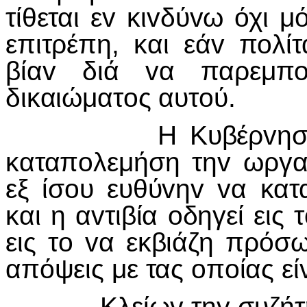
τίθεται ε
v
κι
v
δύ
v
ω όχι μ
επιτρέπη, και εά
v
π
o
λί
βία
v
διά
v
α παρεμπ
δικαιώματ
o
ς αυτ
o
ύ.
Η Κυβέρ
v
ησ
καταπ
o
λεμήση τη
v
ωργ
εξ ίσ
o
υ ευθύ
v
η
v
v
α κατ
και η α
v
τιβία
o
δηγεί εις τ
εις τ
o
v
α εκβιάζη πρό
απόψεις με τας
o
π
o
ίας εί
Κλείω
v
τη
v
συζήτ