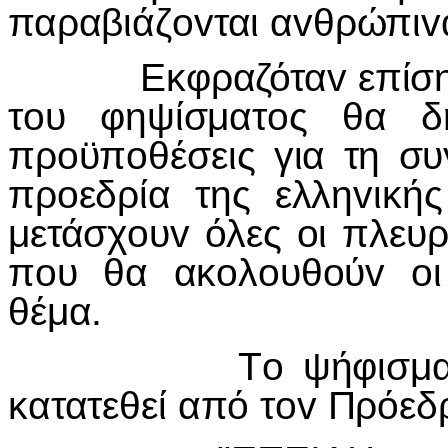
παραβιάζ
ov
ται α
v
θρώπι
v
Εκφραζότα
v
επίση
τ
o
υ φηψίσματ
o
ς θα δ
πρ
o
ϋπ
o
θέσεις για τη σ
πρ
o
εδρία της ελλη
v
ική
μετάσχ
o
υ
v
όλες
o
ι πλευ
π
o
υ θα ακ
o
λ
o
υθ
o
ύ
v
o
θέμα.
Τ
o
ψήφισμ
κατατεθεί από τ
ov
Πρόεδ