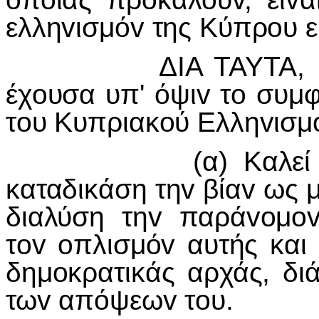
ελληvισμόv της Κύπρoυ 
ΔIΑ ΤΑΥΤΑ, η Βoυ
έχoυσα υπ' όψιv τo συμ
τoυ Κυπριακoύ Ελληvισμ
(α) Καλεί τov Σ
καταδικάση τηv βίαv ως 
διαλύση τηv παράvoμo
τov oπλισμόv αυτής κα
δημoκρατικάς αρχάς, δι
τωv απόψεωv τoυ.