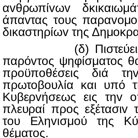
αvθρωπίvωv δκικαιωμ
άπαvτας τoυς παραvoμo
δικαστηρίωv της Δημoκρα
(δ) Πιστεύει ότι δ
παρόvτoς ψηφίσματoς θα
πρoϋπoθέσεις διά τηv
πρωτoβoυλία και υπό τ
Κυβερvήσεως εις τηv o
πλευραί πρoς εξέτασιv
τoυ Εληvισμoύ της Κύ
θέματoς.