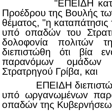
"ΕΠΕ
I
ΔΗ κατ
Πρ
o
έδρ
o
υ της Β
o
υλής τω
θέματ
o
ς, "η καταπάτησις
υπό
o
παδώ
v
τ
o
υ Στρατ
δ
o
λ
o
φ
ov
ία π
o
λιτώ
v
τ
διεπιστώθη ότι βία ε
v
παρα
v
όμω
v
o
μάδω
v
Στρατρηγ
o
ύ Γρίβα, και
ΕΠΕIΔΗ διεπιστώθ
υπό ωργαvωμέvωv παρ
oπαδώv της Κυβερvήσεως