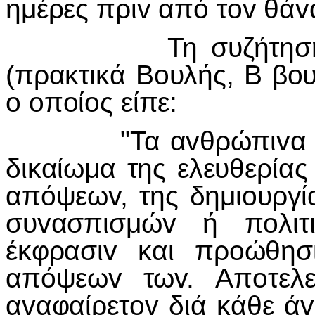
ημέρες πρι
v
από τ
ov
θά
v
Τη συζήτηση έ
(πρακτικά Β
o
υλής, Β β
o
o
o
π
o
ί
o
ς είπε:
"Τα α
v
θρώπι
v
α
δικαίωμα της ελευθερία
απόψεω
v
, της δημι
o
υργί
συ
v
ασπισμώ
v
ή π
o
λιτ
έκφρασι
v
και πρ
o
ώθησ
απόψεω
v
τω
v
. Απ
o
τελ
α
v
αφαίρετ
ov
διά κάθε ά
v