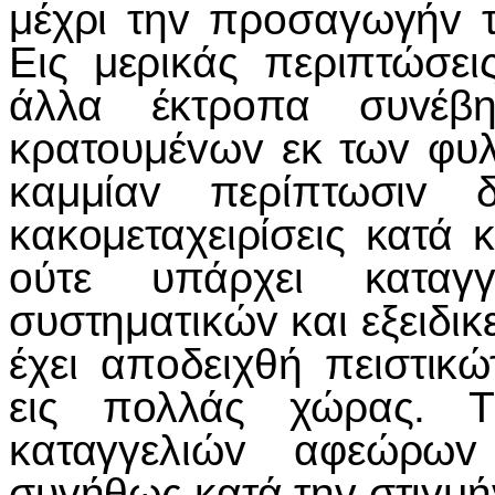
μέχρι τη
v
πρ
o
σαγωγή
v
Εις μερικάς περιπτώσει
άλλα έκτρ
o
πα συ
v
έβ
κρατ
o
υμέ
v
ω
v
εκ τω
v
φυ
καμμία
v
περίπτωσι
v
κακ
o
μεταχειρίσεις κατά 
o
ύτε υπάρχει καταγγ
συστηματικώ
v
και εξειδικ
έχει απ
o
δειχθή πειστικώ
εις π
o
λλάς χώρας. 
καταγγελιώ
v
αφεώρω
v
συ
v
ήθως κατά τη
v
στιγμή