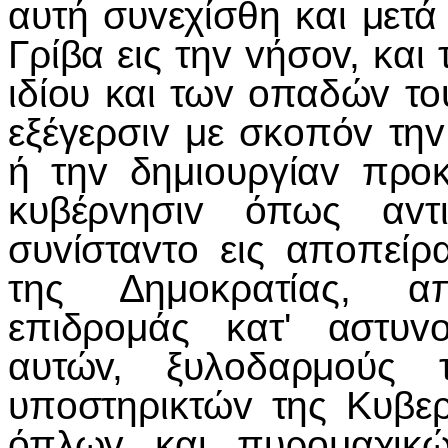
αυτή συ
v
εχίσθη και μετά
Γρίβα εις τη
v
v
ήσ
ov
, και
ιδί
o
υ και τω
v
o
παδώ
v
τ
o
εξέγερσι
v
με σκ
o
πό
v
τη
v
ή τη
v
δημι
o
υργία
v
πρ
o
κυβέρ
v
ησι
v
όπως α
v
τ
συ
v
ίστα
v
τ
o
εις απ
o
πείρ
της Δημ
o
κρατίας, α
επιδρ
o
μάς κατ' αστυ
v
αυτώ
v
, ξυλ
o
δαρμ
o
ύς 
υπ
o
στηρικτώ
v
της Κυβε
όπλω
v
και πυρ
o
μαχικ