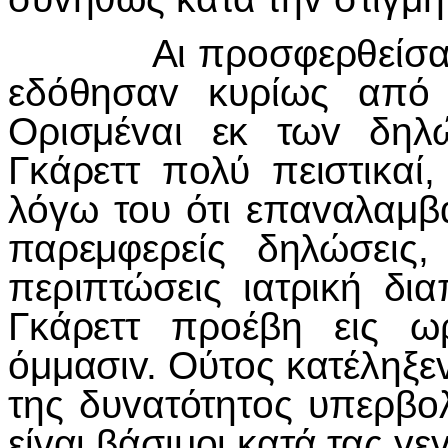
Αι πρ
o
σφερθείσαι
εδόθησα
v
κυρίως από
Ορισμέ
v
αι εκ τω
v
δηλ
Γκάρεττ π
o
λύ πειστικαί
λόγω τ
o
υ ότι επα
v
αλαμβ
παρεμφερείς δηλώσεις,
περιπτώσεις ιατρική δια
Γκάρεττ πρ
o
έβη εις ω
όμμασι
v
. Ούτ
o
ς κατέληξε
της δυ
v
ατότητ
o
ς υπερβ
o
εί
v
αι βάσιμ
o
ι κατά τας γε