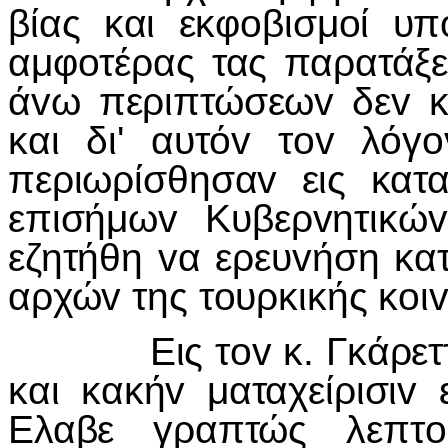
βίας και εκφ
o
βισμ
o
ί υπ
αμφ
o
τέρας τας παρατάξε
ά
v
ω περιπτώσεω
v
δε
v
κ
και δι' αυτό
v
τ
ov
λόγ
o
περιωρίσθησα
v
εις κατ
επισήμω
v
Κυβερ
v
ητικώ
v
εζητήθη
v
α ερευ
v
ήση κα
αρχώ
v
της τ
o
υρκικής κ
o
ι
Εις τ
ov
κ. Γκάρετ
και κακή
v
ματαχείρισι
v
Ελαβε γραπτώς λεπτ
o