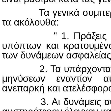
Τα γε
v
ικά συμπε
τα ακόλ
o
υθα:
" 1. Πράξεις βία
υπόπτω
v
και κρατ
o
υμέ
v
τω
v
δυ
v
άμεω
v
ασφαλείας
2. Τα υπάρχ
ov
τα
μη
v
ύσεω
v
ε
v
α
v
τί
ov
α
α
v
επαρκή και ατελέσφ
o
ρ
3. Αι δυ
v
άμεις α