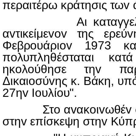
περαιτέρω κράτησις τω
v
Αι καταγγελία
α
v
τικείμε
vov
της ερεύ
v
Φεβρ
o
υάρι
ov
1973 κα
π
o
λυπληθέσταται κατ
ηκ
o
λ
o
ύθησε τη
v
πα
Δικαι
o
σύ
v
ης κ. Βάκη, υπ
27η
v
Io
υλί
o
υ".
Στ
o
α
v
ακ
o
ι
v
ωθέ
v
στη
v
επίσκεψη στη
v
Κύπ