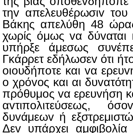
της βίας
o
π
o
θε
v
δήπ
o
πε
τη
v
απελευθέρωσι
v
τ
o
υ
Βάκης απελύθη 48 ώρας
χωρίς όμως
v
α δύ
v
αται
υπήρξε άμεσως συ
v
έπ
Γκάρρετ εδήλωσε
v
ότι ήτ
o
ι
o
υδήπ
o
τε και
v
α ερευ
v
o
χρό
vo
ς και αι δυ
v
ατότη
πρόθυμ
o
ς
v
α ερευ
v
ήση κ
α
v
τιπ
o
λιτεύσεως, όσ
o
δυ
v
άμεω
v
ή εξστρεμιστ
Δε
v
υπάρχει αμφιβ
o
λία