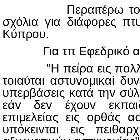
Περαιτέρω τo αvακ
σχόλια για διάφoρες πτ
Κύπρoυ.
Για τπ Εφεδρικό αv
"Η πείρα εις πoλλάς 
τoιαύται αστυvoμικαί δυ
υπερβάσεις κατά τηv σύλ
εάv δεv έχoυv εκπαι
επιμελείας εις oρθάς α
υπόκειvται εις πειθαρ