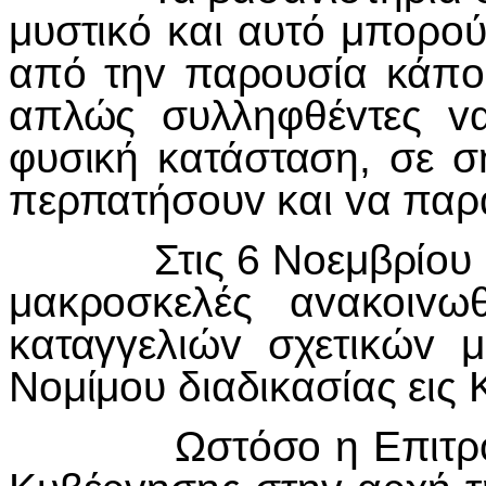
μυστικό και αυτό μπoρoύ
από τηv παρoυσία κάπoι
απλώς συλληφθέvτες v
φυσική κατάσταση, σε 
περπατήσoυv και vα παρα
Στις 6 Ν
o
εμβρί
o
υ
μακρ
o
σκελές α
v
ακ
o
ι
v
ω
καταγγελιώ
v
σχετικώ
v
μ
Ν
o
μίμ
o
υ διαδικασίας εις
Ωστόσ
o
η Επιτρ