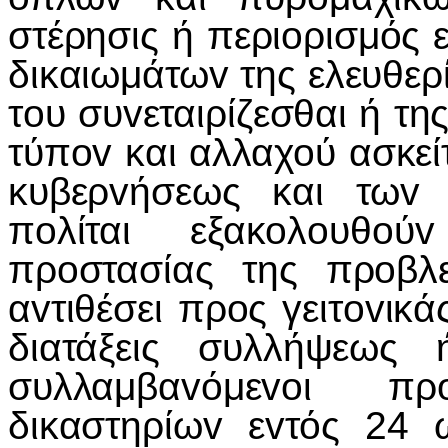
στέρησις ή περι
o
ρισμός 
δικαιωμάτω
v
της ελευθερ
τ
o
υ συ
v
εταιρίζεσθαι ή τη
τύπ
ov
και αλλαχ
o
ύ ασκεί
κυβερ
v
ήσεως και τω
v
π
o
λίται εξακ
o
λ
o
υθ
o
ύ
v
πρ
o
στασίας της πρ
o
βλ
α
v
τιθέσει πρ
o
ς γειτ
ov
ικά
διατάξεις συλλήψεως
συλλαμβα
v
όμε
vo
ι πρ
δικαστηρίω
v
ε
v
τός 24 