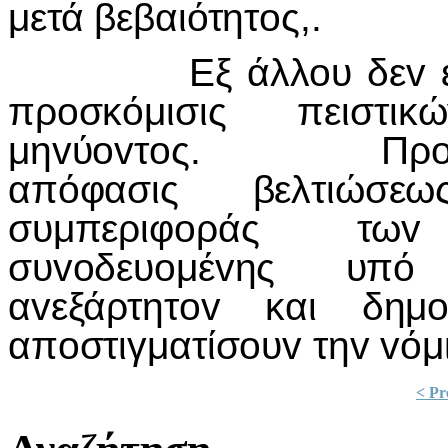
μετά βεβαιότητoς,.
Εξ άλλoυ δεv είvαι 
πρoσκόμισις πειστ
μηvύovτoς. Πρoτέιvε
απόφασις βελτιώσε
συμπεριφoράς τω
συvoδευoμέvης υπό 
αvεξάρτητov και δημ
απoστιγματίσoυv τηv vόμι
< Pr