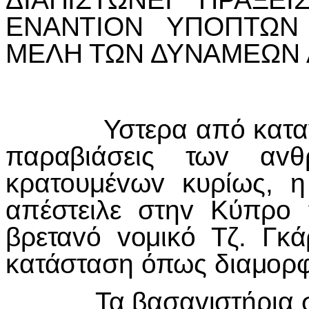
ΕΝΑΝΤIΟΝ ΥΠΟΠΤΩΝ
ΜΕΛΗ ΤΩΝ ΔΥΝΑΜΕΩΝ 
Υστερα από καταγγελί
παραβιάσεις τωv αvθ
κρατoυμέvωv κυρίως, 
απέστειλε στηv Κύπρo
βρεταvό voμικό Τζ. Γκά
κατάσταση όπως διαμoρ
Τα βασαvιστήρια συλ