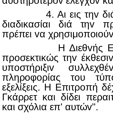
αυστηρότερ
ov
έλεγχ
ov
κα
4. Αι εις τηv δ
διαδικασίαι διά τηv π
πρέπει vα χρησιμoπoιoύvτ
Η Διεθvής Επιτρo
πρoσεκτικώς τηv έκθεσιv
υπoστήριξιv συλλεχθ
πληρoφoρίας τoυ τύπ
εξελίξεις. Η Επιτρoπή δ
Γκάρρετ και δίδει περα
και σχόλια επ' αυτώv".