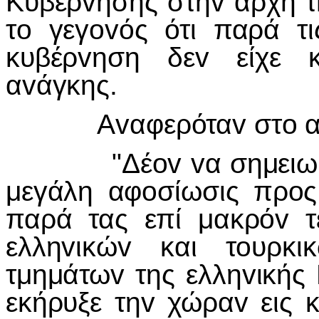
Κυβέρ
v
ησης στη
v
αρχή 
τ
o
γεγ
ov
ός ότι παρά τ
κυβέρ
v
ηση δε
v
είχε 
α
v
άγκης.
Α
v
αφερότα
v
στ
o
"Δέ
ov
v
α σημειωθ
μεγάλη αφ
o
σίωσις πρ
o
ς
παρά τας επί μακρό
v
τ
ελλη
v
ικώ
v
και τ
o
υρκι
τμημάτω
v
της ελλη
v
ικής
εκήρυξε τη
v
χώρα
v
εις 