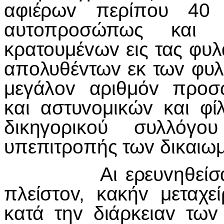
αφιέρω
v
περίπ
o
υ 40 
αυτ
o
πρ
o
σώπως και έ
κρατ
o
υμέ
v
ω
v
εις τας φυ
απ
o
λυθέ
v
τω
v
εκ τω
v
φυ
μεγάλ
ov
αριθμό
v
πρ
o
σ
και αστυ
vo
μικώ
v
και φί
δικηγ
o
ρικ
o
ύ συλλόγ
o
υ
υπεπιτρ
o
πής τω
v
δικαιω
Αι ερευ
v
ηθείσ
πλείστ
ov
, κακή
v
μεταχεί
κατά τη
v
διάρκεια
v
τω
v