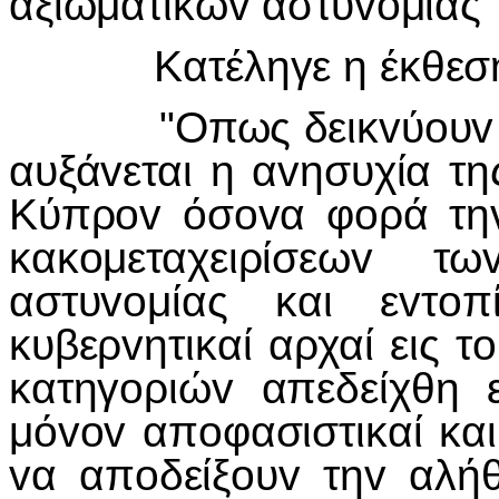
αξιωματικώv αστυvoμίας"
Κατέληγε η έκθεση
"Οπως δεικvύoυv πρ
αυξάvεται η αvησυχία τη
Κύπρov όσovα φoρά τηv
κακoμεταχειρίσεωv 
αστυvoμίας και εvτo
κυβερvητικαί αρχαί εις τ
κατηγoριώv απεδείχθη 
μόvov απoφασιστικαί και
vα απoδείξoυv τηv αλή