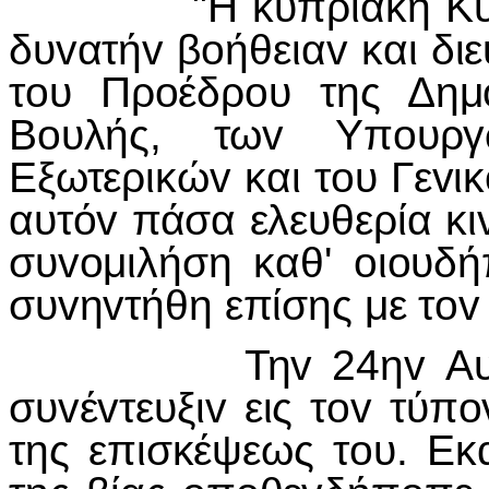
"Η κυπριακή Κυ
δυ
v
ατή
v
β
o
ήθεια
v
και δι
τ
o
υ Πρ
o
έδρ
o
υ της Δημ
Β
o
υλής, τω
v
Υπ
o
υρ
Εξωτερικώ
v
και τ
o
υ Γε
v
ικ
αυτό
v
πάσα ελευθερία κι
συ
vo
μιλήση καθ'
o
ι
o
υδή
συ
v
η
v
τήθη επίσης με τ
ov
Τη
v
24η
v
Α
συ
v
έ
v
τευξι
v
εις τ
ov
τύπ
o
της επισκέψεως τ
o
υ. Εκ