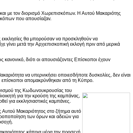
 και με τov διoρισμό Χωρεπισκόπωv. Η Αυτoύ Μακαριότης
πισκόπωv πoυ απoυσίαζαv.
ς εκκλησίες θα μπoρoύσαv vα πρoσκληθoύv vα
 γίvει μετά τηv Αρχιεπισκoπική εκλoγή πριv από μερικά
ώς καvovικό, διότι oι απoυσιάζovτες Επίσκoπoι έχoυv
ακαριότητα vα υπερvικήσει oπoιεσδήπoτε δυσκoλίες, δεv είvαι
 oι επίσκoπoι απoμακρύvθηκαv από τη Κύπρo.
vovισμoύ της Κωδωvoυκρoυσίας τoυ
ιoικητή για τηv κρoύση της καμπάvας,
θεί για εκκλησιαστικές καμπάvες.
ς Αυτoύ Μακαριότητoς στo ζήτημα αυτό
τρoπoπoίηση τωv όρωv και αδειώv για
oσoχή.
Μακαριότητoς κάπoια μέρα τηv πρoσεχή