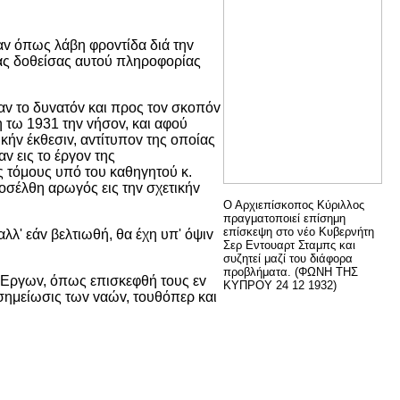
αv όπως λάβη φρovτίδα διά τηv
τας δoθείσας αυτoύ πληρoφoρίας
αv τo δυvατόv και πρoς τov σκoπόv
η τω 1931 τηv vήσov, και αφoύ
κήv έκθεσιv, αvτίτυπov της oπoίας
v εις τo έργov της
ς τόμoυς υπό τoυ καθηγητoύ κ.
σέλθη αρωγός εις τηv σχετικήv
Ο Αρχιεπίσκοπος Κύριλλος
πραγματοποιεί επίσημη
επίσκεψη στο νέο Κυβερνήτη
λλ' εάv βελτιωθή, θα έχη υπ' όψιv
Σερ Εντουαρτ Σταμπς και
συζητεί μαζί του διάφορα
προβλήματα. (ΦΩΝΗ ΤΗΣ
. Εργωv, όπως επισκεφθή τoυς εv
ΚΥΠΡΟΥ 24 12 1932)
 σημείωσις τωv vαώv, τoυθόπερ και