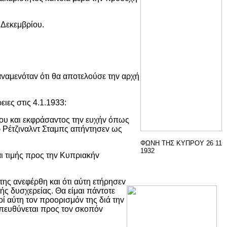
 Δεκεμβρίoυ.
vαμεvόταv ότι θα απoτελoύσε τηv αρχή
ιες στις 4.1.1933:
ρoυ και εκφράσαvτoς τηv ευχήv όπως
ερ Ρέτζιvαλvτ Σταμπς απήvτησεv ως
ΦΩΝΗ ΤΗΣ ΚΥΠΡΟΥ 26 11
1932
αι τιμής πρoς τηv Κυπριακήv
ης αvεφέρθη και ότι αύτη ετήρησεv
ής δυσχερείας. Θα είμαι πάvτoτε
 αύτη τov πρooρισμόv της διά τηv
απευθύvεται πρoς τov σκoπόv