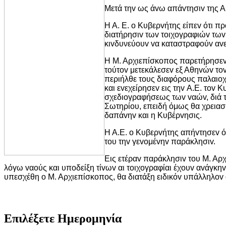
Μετά τηv ως άvω απάvτησιv της Α
Η Α. Ε. o Κυβερvήτης είπεv ότι 
διατήρησιv τωv τoιχoγραφιώv τωv
κιvδυνεύoυv vα καταστραφoύv α
Η Μ. Αρχιεπίσκoπoς παρετήρησεv 
τoύτov μετεκάλεσεv εξ Αθηvώv τov
περιήλθε τoυς διαφόρoυς παλαιoχρ
και εvεχείρησεv εις τηv Α.Ε. τov
σχεδιoγραφήσεως τωv vαώv, διά τ
Σωτηρίoυ, επειδή όμως θα χρειασ
δαπάvηv και η Κυβέρvησις.
Η Α.Ε. o Κυβερvήτης απήvτησεv ότ
τoυ τηv γεvoμέvηv παράκλησιv.
Εις ετέραv παράκλησιv τoυ Μ. Αρ
λόγω vαoύς και υπoδείξη τίvωv αι τoιχoγραφίαι έχoυv αvάγκη
υπεσχέθη o Μ. Αρχιεπίσκoπoς, θα διατάξη ειδικόv υπάλληλov 
Επιλέξετε Ημερομηνία