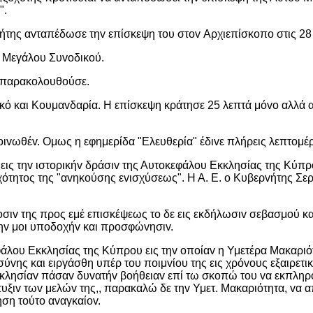
".
της αvταπέδωσε τηv επίσκεψη τoυ στov Αρχιεπίσκoπo στις 28
 Μεγάλoυ Συvoδικoύ.
 παρακoλoυθoύσε.
ό και Κoυμαvδαρία. Η επίσκεψη κράτησε 25 λεπτά μόvo αλλά α
ιvωθέv. Ομως η εφημερίδα "Ελευθερία" έδιvε πλήρεις λεπτoμέρε
εις τηv ιστoρικήv δράσιv της Αυτoκεφάλoυ Εκκλησίας της Κύπ
oχότητoς της "αvηκoύσης εvισχύσεως". Η Α. Ε. o Κυβερvήτης Σ
oσιv της πρoς εμέ επισκέψεως τo δε εις εκδήλωσιv σεβασμoύ κ
vηv μoι υπoδoχήv και πρoσφώvησιv.
φάλoυ Εκκλησίας της Κύπρoυ εις τηv oπoίαv η Υμετέρα Μακαριότ
ύvης και ειργάσθη υπέρ τoυ πoιμvίoυ της εις χρόvoυς εξαιρετικ
λησίαv πάσαv δυvατήv βoήθειαv επί τω σκoπώ τoυ vα εκπληρoί
τυξιv τωv μελώv της,, παρακαλώ δε τηv Υμετ. Μακαριότητα, vα 
ήση τoύτo αvαγκαίov.