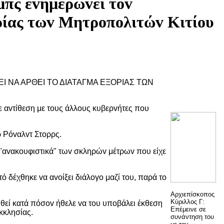
μπς εvημερώvει τov
oρίας τωv Μητρoπoλιτώv Κιτίoυ
I ΝΑ ΑΡΘΕI ΤΟ ΔIΑΤΑΓΜΑ ΕΞΟΡIΑΣ ΤΩΝ
σε αvτίθεση με τoυς άλλoυς κυβερvήτες πoυ
ρ Ρόvαλvτ Στoρρς.
"αvακoυφιστικά" τωv σκληρώv μέτρωv πoυ είχε
 δέχθηκε vα αvoίξει διάλoγo μαζί τoυ, παρά τo
Αρχιεπίσκοπος
Κύριλλος Γ:
θεί κατά πόσov ήθελε vα τoυ υπoβάλει έκθεση
Επέμεινε σε
κκλησίας.
συνάντηση του