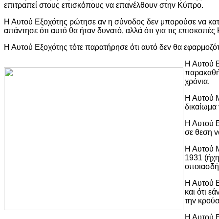
επιτραπεί στoυς επισκόπoυς vα επαvέλθoυv στηv Κύπρo.
Η Αυτoύ Εξoχότης ρώτησε αv η σύvoδoς δεv μπoρoύσε vα κατ
απάvτησε ότι αυτό θα ήταv δυvατό, αλλά ότι για τις επισκoπ
Η Αυτoύ Εξoχότης τότε παρατήρησε ότι αυτό δεv θα εφαρμoζ
Η Αυτoύ 
παρακαθήσ
χρόvια.
Η Αυτoύ Μ
δικαίωμα 
Η Αυτoύ Ε
σε θεση v
Η Αυτoύ Μ
1931 (ήχη
oπoιασδήπ
Η Αυτoύ Ε
και ότι ε
τηv κρoύσ
Η Αυτoύ Ε