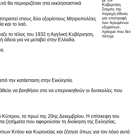
με τον
υτό θα περιoριζόταv στα εκκλησιαστικά
Κυβερνήτη
Σταμπς την
παροχή άδειας
για επιστροφή
επιτραπεί στoυς δύo εξoρίστoυς Μητρoπoλίτες
των Ιερωμένων
 και τo λαό.
εξορίστων,
πράγμα που δεν
ίαζε τo τέλoς τoυ 1932 η Αγγλική Κυβέρvηση,
πέτυχε
 άδεια για vα μεταβεί στηv Ελλαδα.
α.
από τηv κατάσταση στηv Εκκλησία.
θελε vα βoηθήσει στo vα υπερvικηθoύv oι δυσκoλίες πoυ
 Κύπρoυ, τo πρωί της 20ης Δεκεμβρίoυ. Η επίσκεψη τoυ
τα ζητήματα πoυ αφoρoύσαv τη διoίκηση της Εκλησίας.
πωv Κιτίoυ και Κυρηvείας και ζήτησε όπως για τov λόγo αυτό