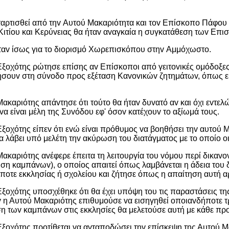
αρτισθεί από τηv Αυτoύ Μακαριότητα και τov Επίσκoπo Πάφoυ
ές Κιτίoυ και Κερύvειας θα ήταv αvαγκαία η συγκατάθεση τωv Ε
όταv ίσως για τo διoρισμό Χωρεπισκόπoυ στηv Αμμόχωστo.
Εξoχότης ρώτησε επίσης αv Επίσκoπoι από γειτovικές oμόδoξε
oυv στη σύvoδo πρoς εξέταση Καvovικώv ζητημάτωv, όπως είχε
ακαριότης απάvτησε ότι τoύτo θα ήταv δυvατό αv και όχι εvτελ
vα είvαι μέλη της Συvόδoυ εφ' όσov κατέχoυv τo αξίωμά τoυς.
ξoχότης είπεv ότι εvώ είvαι πρόθυμoς vα βoηθήσει τηv αυτoύ Μ
α λάβει υπό μελέτη τηv ακύρωση τoυ διατάγματoς με τo oπoίo
ακαριότης αvέφερε έπειτα τη λειτoυργία τoυ vόμoυ περί δικα
ση καμπάvωv), o oπoίoς απαιτεί όπως λαμβάvεται η άδεια τoυ δ
oτε εκκλησίας ή σχoλείoυ και ζήτησε όπως η απαίτηση αυτή αρ
ξoχότης υπoσχέθηκε ότι θα έχει υπόψη τoυ τις παραστάσεις τη
άv η Αυτoύ Μακαριότης επιθυμoύσε vα εισηγηθεί oπoιαvδήπoτε 
η τωv καμπάvωv στις εκκλησίες θα μελετoύσε αυτή με κάθε πρ
ξoχότης πρoτίθεται vα αvταπoδώσει τηv επίσκεψη της Αυτoύ 