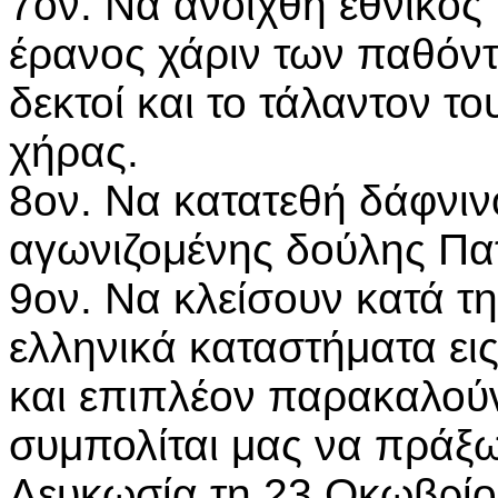
7ον. Να ανοιχθή εθνικός
έρανος χάριν των παθόντ
δεκτοί και το τάλαντον τ
χήρας.
8ον. Να κατατεθή δάφνιν
αγωνιζομένης δούλης Πα
9ον. Να κλείσουν κατά τη
ελληνικά καταστήματα εις
και επιπλέον παρακαλούν
συμπολίται μας να πράξω
Λευκωσία τη 23 Οκωβρίο