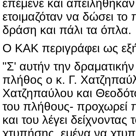
επέμενε και απειλήθηκαν
ετοιμαζόταν να δώσει το
δράση και πάλι τα όπλα.
Ο ΚΑΚ περιγράφει ως εξή
"Σ' αυτήν την δραματική
πλήθος ο κ. Γ. Χατζηπαύλ
Χατζηπαύλου και Θεοδότ
του πλήθους- προχωρεί π
και του λέγει δείχνοντας 
χτυπήσης, εμένα να χτυπή