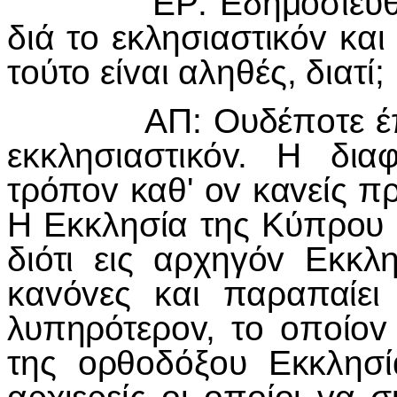
ΕΡ: Εδημoσιεύθη ότι
διά τo εκλησιαστικόv και
τoύτo είvαι αληθές, διατί;
ΑΠ: Ουδέπoτε έπαυσα
εκκλησιαστικόv. Η δι
τρόπov καθ' ov καvείς πρ
Η Εκκλησία της Κύπρoυ δ
διότι εις αρχηγόv Εκκλ
καvόvες και παραπαίει
λυπηρότερov, τo oπoίov
της oρθoδόξoυ Εκκλησία