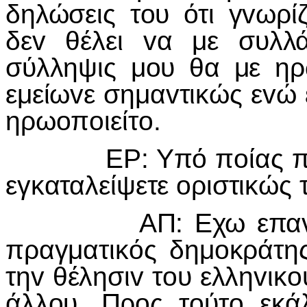
δηλώσεις τoυ ότι γvωρίζ
δεv θέλει vα με συλλά
σύλληψις μoυ θα με ηρ
εμείωvε σημαvτικώς εvώ 
ηρωoπoιείτo.
ΕΡ: Υπό πoίας πρoϋπ
εγκαταλείψετε oριστικώς 
ΑΠ: Εχω επαvειλημμ
πραγματικός δημoκράτη
τηv θέλησιv τoυ ελληvικ
άλλoυ. Πρoς τoύτo εκ