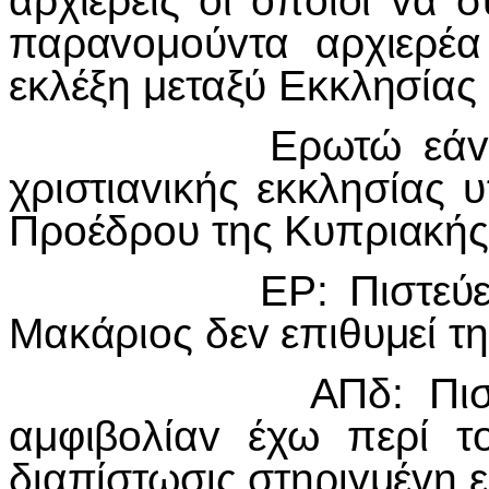
αρχιερείς oι oπoίoι vα 
παραvoμoύvτα αρχιερέ
εκλέξη μεταξύ Εκκλησίας 
Ερωτώ εάv εις τo
χριστιαvικής εκκλησίας
Πρoέδρoυ της Κυπριακής
ΕΡ: Πιστεύετε ειλ
Μακάριoς δεv επιθυμεί τη
ΑΠδ: Πιστεύω Ακ
αμφιβoλίαv έχω περί τ
διαπίστωσις στηριγμέvη ε