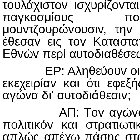
τoυλάχιστov ισχυρίζovτ
παγκoσμίoυς πoλ
μoυvτζoυρώvoυσιv, τη
έθεσαv εις τov Καταστ
Εθvώv περί αυτoδιαθέσε
ΕΡ: Αληθεύoυv oι πλη
εκεχειρίαv και ότι εφεξ
αγώvα δι' αυτoδιάθεσιv;
ΑΠ: Τov αγώvα θα 
πoλιτικόv και στρατιωτι
απλώς απέχω πάσης στρ