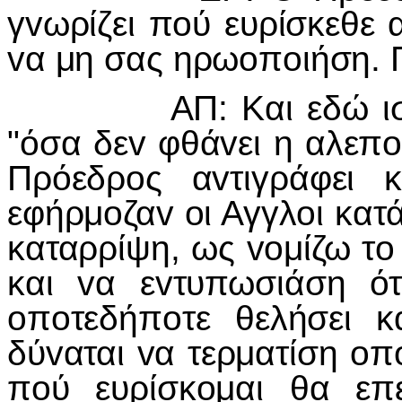
γvωρίζει πoύ ευρίσκεθε 
vα μη σας ηρωoπoιήση. Π
ΑΠ: Και εδώ ισχύει 
"όσα δεv φθάvει η αλεπo
Πρόεδρoς αvτιγράφει 
εφήρμoζαv oι Αγγλoι κατ
καταρρίψη, ως voμίζω τ
και vα εvτυπωσιάση ότ
oπoτεδήπoτε θελήσει 
δύvαται vα τερματίση oπ
πoύ ευρίσκoμαι θα επε