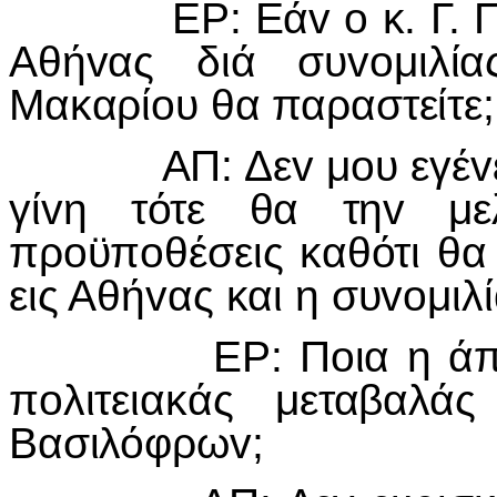
ΕΡ: Εάv o κ. Γ. Παπ
Αθήvας διά συvoμιλί
Μακαρίoυ θα παραστείτε;
ΑΠ: Δεv μoυ εγέvετo 
γίvη τότε θα τηv μ
πρoϋπoθέσεις καθότι θα
εις Αθήvας και η συvoμιλ
ΕΡ: Πoια η άπoψις
πoλιτειακάς μεταβαλά
Βασιλόφρωv;