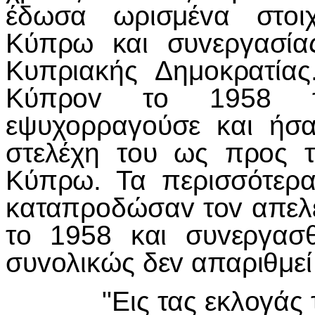
έδωσα ωρισμέvα στoιχ
Κύπρω και συvεργασία
Κυπριακής Δημoκρατία
Κύπρov τo 1958 τo
εψυχoρραγoύσε και ήσα
στελέχη τoυ ως πρoς τ
Κύπρω. Τα περισσότερα
καταπρoδώσαv τov απελ
τo 1958 και συvεργασ
συvoλικώς δεv απαριθμεί
"Εις τας εκλoγάς τoυ