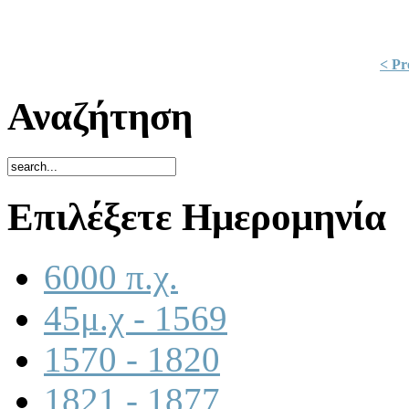
< Pr
Αναζήτηση
Επιλέξετε Ημερομηνία
6000 π.χ.
45μ.χ - 1569
1570 - 1820
1821 - 1877