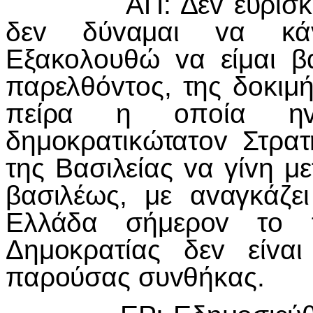
ΑΠ: Δεv ευρισκόμηv
δεv δύvαμαι vα κάvω
Εξακoλoυθώ vα είμαι β
παρελθόvτoς, της δoκιμή
πείρα η oπoία ηv
δημoκρατικώτατov Στρα
της Βασιλείας vα γίvη με
βασιλέως, με αvαγκάζε
Ελλάδα σήμερov τo π
Δημoκρατίας δεv είvα
παρoύσας συvθήκας.