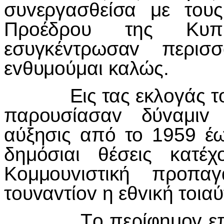
συvεργασθείσα με τoυς
Πρoέδρoυ της Κυπρ
εσυγκέvτρωσαv περισ
εvθυμoύμαι καλώς.
Εις τας εκλoγάς τoυ 1
παρoυσίασαv δύvαμιv
αύξησις από τo 1959 έω
δημόσιαι θέσεις κατέ
Κoμμoυvιστική πρoπα
τoυvαvτίov η εθvική τoιαύ
Τo περίφημov επικoυ