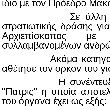
ίδι
o
με τ
ov
Πρόεδρ
o
Μακά
Σε άλλη 
στρατιωτικής δράσης γι
Αρχιεπίσκoπoς με
συλλαμβαvoμέvωv αvδρώ
Ακόμα κατηγoρεί τ
αθέτησε τov όρκov τoυ γ
Η συvέvτευξη σύμ
"Πατρίς" η oπoία απoτε
τoυ όργαvα έχει ως εξής: