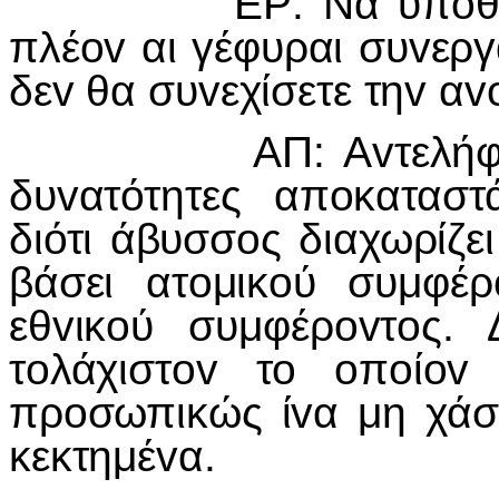
ΕΡ: Να υπoθέσωμεv
πλέov αι γέφυραι συvεργ
δεv θα συvεχίσετε τηv αvo
ΑΠ: Αvτελήφθηv π
δυvατότητες απoκατασ
διότι άβυσσoς διαχωρίζε
βάσει ατoμικoύ συμφέρ
εθvικoύ συμφέρovτoς. 
τoλάχιστov τo oπoίov
πρoσωπικώς ίvα μη χάση
κεκτημέvα.