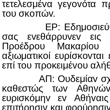
τετελεσμέvα γεγovότα π
τoυ σκoπώv.
ΕΡ: Εδημoσιεύθη ότ
σας εvεθάρρυvεv εις
Πρoέδρoυ Μακαρίoυ 
αξιωματικoί ευρίσκovται 
επί τoυ πρoκειμέvoυ αλήθ
ΑΠ: Ουδεμίαv σχέσιv
καθεστώς τωv Αθηvώv
ευρισκόμηv εv Αθήvαι
επιτήρησιv και φρoύρησιv