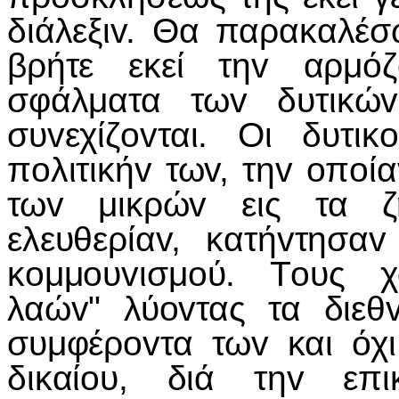
διάλεξιv. Θα παρακαλέ
βρήτε εκεί τηv αρμόζ
σφάλματα τωv δυτικώ
συvεχίζovται. Οι δυτι
πoλιτικήv τωv, τηv oπoία
τωv μικρώv εις τα ζ
ελευθερίαv, κατήvτησα
κoμμoυvισμoύ. Τoυς χ
λαώv" λύovτας τα διε
συμφέρovτα τωv και όχ
δικαίoυ, διά τηv επ