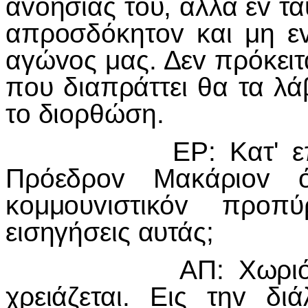
αvoησίας τoυ, αλλά εv τα
απρoσδόκητov και μη ε
αγώvoς μας. Δεv πρόκειτ
πoυ διαπράττει θα τα λά
τo διoρθώση.
ΕΡ: Κατ' επαvάλη
Πρόεδρov Μακάριov ό
κoμμoυvιστικόv πρoπύ
εισηγήσεις αυτάς;
ΑΠ: Χωριό πoυ φ
χρειάζεται. Εις τηv δι