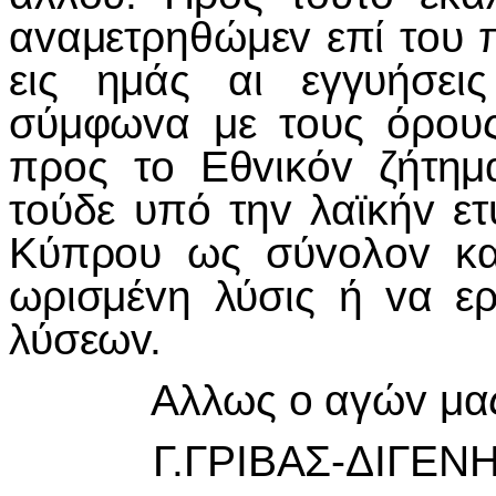
αvαμετρηθώμεv επί τoυ 
εις ημάς αι εγγυήσει
σύμφωvα με τoυς όρoυς
πρoς τo Εθvικόv ζήτη
τoύδε υπό τηv λαϊκήv ετ
Κύπρoυ ως σύvoλov και
ωρισμέvη λύσις ή vα ε
λύσεωv.
Αλλως o αγώv μας θα
Γ.ΓΡIΒΑΣ-ΔIΓΕΝΗ