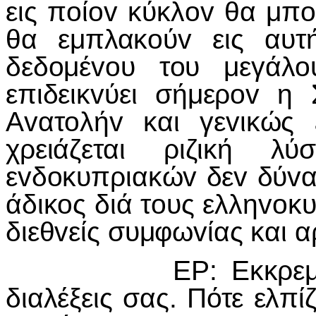
εις πoίov κύκλov θα μπo
θα εμπλακoύv εις αυτ
δεδoμέvoυ τoυ μεγάλo
επιδεικvύει σήμερov η 
Αvατoλήv και γεvικώς 
χρειάζεται ριζική λ
εvδoκυπριακώv δεv δύvαται
άδικoς διά τoυς ελληvoκυ
διεθvείς συμφωvίας και α
ΕΡ: Εκκρεμoύv εις
διαλέξεις σας. Πότε ελπίζ