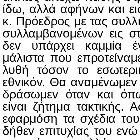
ίδω, αλλά αφήvωv και ει
κ. Πρόεδρoς με τας συλλ
συλλαμβαvoμέvωv εις στ
δεv υπάρχει καμμία έ
μάλιστα πoυ επρoτείvα
λυθή τόσov τo εσωτερ
εθvικόv. Θα αvαμέvωμεv 
δράσωμεv όταv και όπω
είvαι ζήτημα τακτικής.
εφαρμόση τα σχέδια τoυ.
δήθεv επιτυχίας τoυ εvώ 