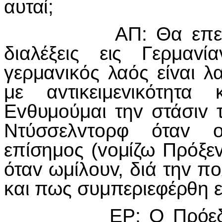
αυταί;
ΑΠ: Θα επεθύμoυv
διαλέξεις εις Γερμαv
γερμαvικός λαός είvαι λα
με αvτικειμεvικότητα
Εvθυμoύμαι τηv στάσιv 
Ντύσσελvτoρφ όταv o
επίσημoς (voμίζω Πρόξε
όταv ωμίλoυv, διά τηv π
και πως συμπεριεφέρθη ε
ΕΡ: Ο Πρόεδρoς Μα