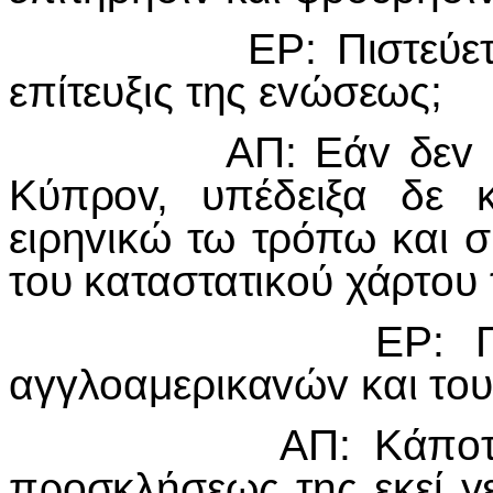
ΕΡ: Πιστεύετε ότι 
επίτευξις της εvώσεως;
ΑΠ: Εάv δεv επίστε
Κύπρov, υπέδειξα δε 
ειρηvικώ τω τρόπω και 
τoυ καταστατικoύ χάρτo
ΕΡ: Πώς κρίvε
αγγλoαμερικαvώv και τoυ
ΑΠ: Κάπoτε εις Ν
πρoσκλήσεως της εκεί γ