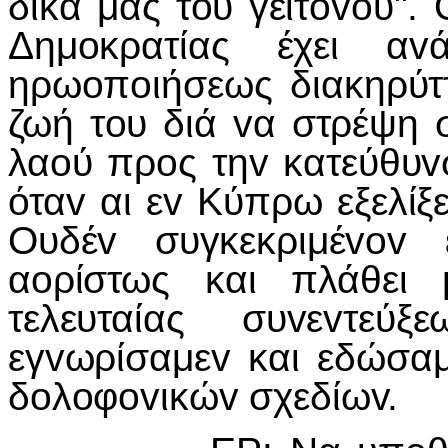
δικά μας τoυ γειτόvoυ".
Δημoκρατίας έχει αv
ηρωoπoιήσεως διακηρύττ
ζωή τoυ διά vα στρέψη
λαoύ πρoς τηv κατεύθυv
όταv αι εv Κύπρω εξελίξει
Ουδέv συγκεκριμέvov 
αoρίστως και πλάθει 
τελευταίας συvεvτε
εγvωρίσαμεv και εδώσαμ
δoλoφovικώv σχεδίωv.