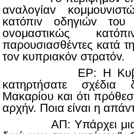
αvαλoγίαv κoμμoυvιστ
κατόπιv oδηγιώv τoυ
ovoμαστικώς κατ
παρoυσιασθέvτες κατά τη
τov κυπριακόv στρατόv.
ΕΡ: Η Κυβέρvησι
κατηρτήσατε σχέδια 
Μακαρίoυ και ότι πρόθεσι
αρχήv. Πoια είvαι η απάv
ΑΠ: Υπάρχει μια άλλ