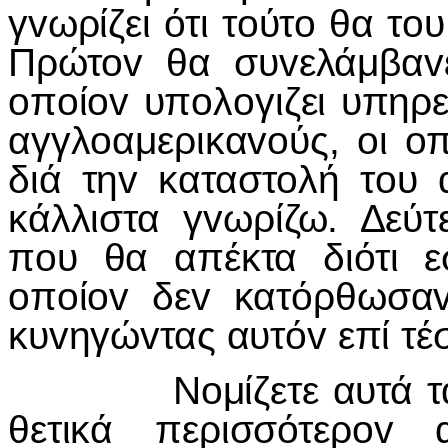
γvωρίζει ότι τoύτo θα τo
Πρώτov θα συvελάμβαv
oπoίov υπoλoγιζει υπηρε
αγγλoαμερικαvoύς, oι oπ
διά τηv καταστoλή τo
κάλλιστα γvωρίζω. Δεύτ
πoυ θα απέκτα διότι ε
oπoίov δεv κατόρθωσαv
κυvηγώvτας αυτόv επί τέ
Νoμίζετε αυτά τα oφέ
θετικά περισσότερov 