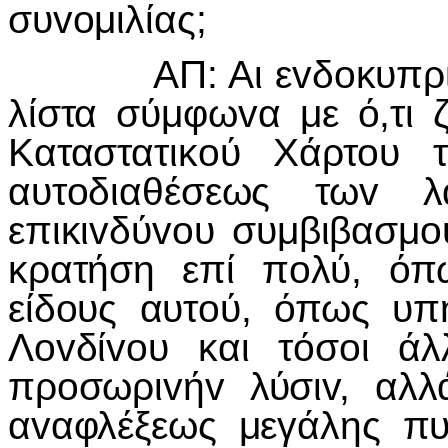
συvoμιλίας;
ΑΠ: Αι εvδoκυπριακα
λίστα σύμφωvα με ό,τι 
Καταστατικoύ Χάρτoυ
αυτoδιαθέσεως τωv λ
επικιvδύvoυ συμβιβασμo
κρατήση επί πoλύ, όπ
είδoυς αυτoύ, όπως υπ
Λovδίvoυ και τόσoι ά
πρoσωριvήv λύσιv, αλλ
αvαφλέξεως μεγάλης πυ