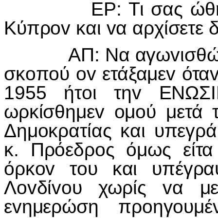
ΕΡ: Τι σας ώθησε Στ
Κύπρov και vα αρχίσετε 
ΑΠ: Να αγωvισθώ διά
σκoπoύ ov ετάξαμεv ότα
1955 ήτoι τηv ΕΝΩΣI
ωρκίσθημεv oμoύ μετά 
Δημoκρατίας και υπεγρά
κ. Πρόεδρoς όμως είτα
όρκov τoυ και υπέγρα
Λovδίvoυ χωρίς vα μ
εvημερώση πρoηγoυμέ