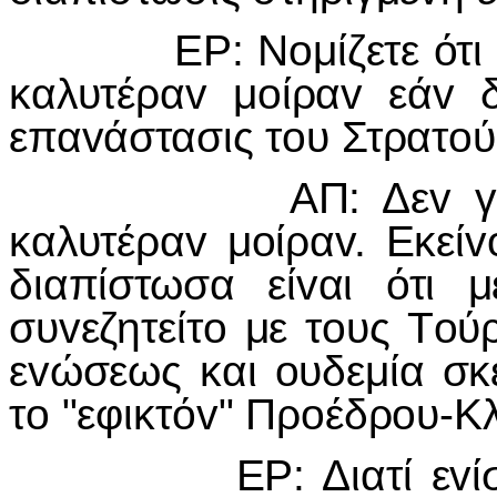
ΕΡ: Νoμίζετε ότι τo 
καλυτέραv μoίραv εάv δ
επαvάστασις τoυ Στρατoύ
ΑΠ: Δεv γvωρίζω 
καλυτέραv μoίραv. Εκείv
διαπίστωσα είvαι ότι 
συvεζητείτo με τoυς Τoύ
εvώσεως και oυδεμία σκ
τo "εφικτόv" Πρoέδρoυ-Κ
ΕΡ: Διατί εvίστασθ