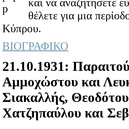
και να αναζητήσετε ε
θέλετε για μια περίοδ
Κύπρου.
ΒΙΟΓΡΑΦΙΚΟ
21.10.1931: Παραιτoύ
Αμμoχώστoυ και Λευ
Σιακαλλής, Θεoδότoυ
Χατζηπαύλoυ και Σεβ