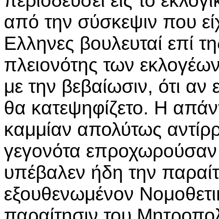
περιοδεύσει εις το εκλογ
από την σύσκεψιν που είχ
Ελληνες βουλευταί επί τ
πλειονότης των εκλογέω
με την βεβαίωσιν, ότι α
θα κατεψηφίζετο. Η απάν
καμμίαν απολύτως αντίρρ
γεγονότα επροχωρούσαν ρ
υπέβαλεν ήδη την παραίτ
εξουθενωμένον Νομοθετι
παραίτησιν του Μητροπολ