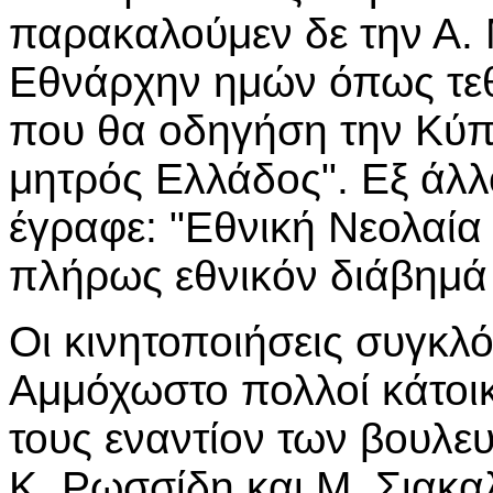
παρακαλούμεν δε την Α. 
Εθνάρχην ημών όπως τεθ
που θα οδηγήση την Κύπρ
μητρός Ελλάδος". Εξ άλλ
έγραφε: "Εθνική Νεολαία
πλήρως εθνικόν διάβημά
Οι κινητοποιήσεις συγκλό
Αμμόχωστο πολλοί κάτοι
τους εναντίον των βουλε
Κ. Ρωσσίδη και Μ. Σιακα