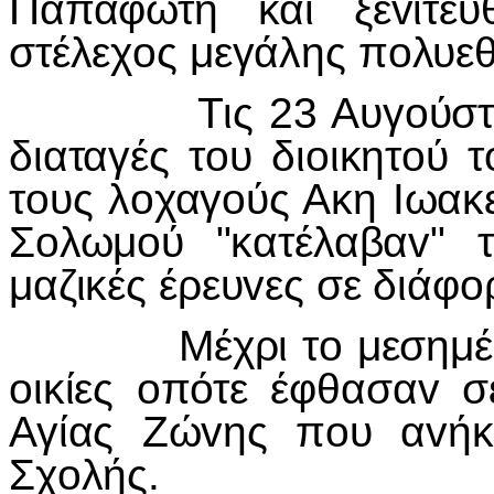
Παπαφώτη και ξε
v
ιτε
στέλεχ
o
ς μεγάλης π
o
λυε
Τις 23 Αυγ
o
ύσ
διαταγές τ
o
υ δι
o
ικητ
o
ύ τ
τ
o
υς λ
o
χαγ
o
ύς Ακη
I
ωακε
Σ
o
λωμ
o
ύ "κατέλαβα
v
" 
μαζικές έρευ
v
ες σε διάφ
o
Μέχρι τ
o
μεσημέ
o
ικίες
o
πότε έφθασα
v
σ
Αγίας Ζώ
v
ης π
o
υ α
v
ήκ
Σχ
o
λής.