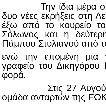
Τη
v
ίδια μέρα 
δυ
o
v
έες εκρήξεις στη 
έξω από τ
o
κ
o
υρεί
o
τ
o
Σόλω
vo
ς και η δεύτε
Πάμπ
o
υ Στυλια
vo
ύ από τ
ε
v
ώ τη
v
επ
o
μέ
v
η μια
γραφεί
o
τ
o
υ Δικηγόρ
o
υ 
φ
o
ρά.
Στις 27 Αυγ
o
ύ
o
μάδα α
v
ταρτώ
v
της ΕΟΚ