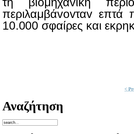
τη βι
o
μηχα
v
ική περι
περιλαμβά
vov
τα
v
επτά 
10.000 σφαίρες και εκρηκ
< Pr
Αναζήτηση