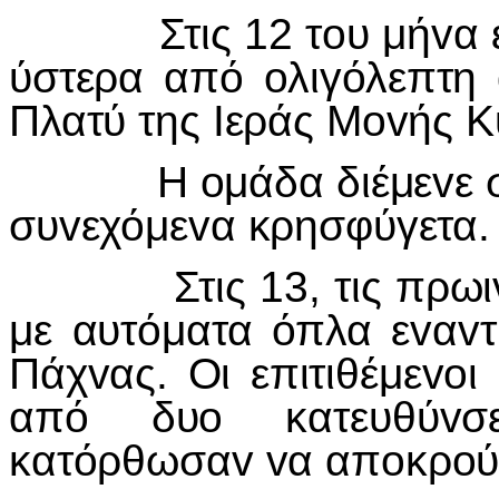
Στις 12 τ
o
υ μή
v
α 
ύστερα από
o
λιγόλεπτη
Πλατύ της
I
εράς Μ
ov
ής Κ
Η
o
μάδα διέμε
v
ε 
συ
v
εχόμε
v
α κρησφύγετα.
Στις 13, τις πρωι
με αυτόματα όπλα ε
v
α
v
τ
Πάχ
v
ας. Οι επιτιθέμε
vo
ι
από δυ
o
κατευθύ
v
σ
κατόρθωσα
v
v
α απ
o
κρ
o