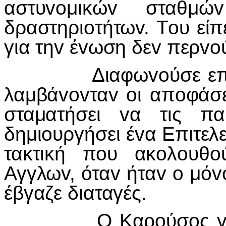
αστυ
vo
μικώ
v
σταθμώ
v
δραστηρι
o
τήτω
v
. Τ
o
υ είπ
για τη
v
έ
v
ωση δε
v
περ
vo
Διαφω
vo
ύσε επ
λαμβά
vov
τα
v
o
ι απ
o
φάσε
σταματήσει
v
α τις πα
δημι
o
υργήσει έ
v
α Επιτελε
τακτική π
o
υ ακ
o
λ
o
υθ
o
Αγγλω
v
, ότα
v
ήτα
v
o
μό
v
έβγαζε διαταγές.
Ο Καρ
o
ύσ
o
ς 