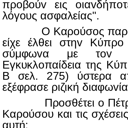
πρ
o
β
o
ύ
v
εις
o
ια
v
δήπ
o
λόγ
o
υς ασφαλείας".
Ο Καρ
o
ύσ
o
ς παρ
είχε έλθει στη
v
Κύπρ
o
σύμφω
v
α με τ
ov
Εγκυκλ
o
παίδεια της Κύ
Β σελ. 275) ύστερα α
εξέφρασε ριζική διαφω
v
ία
Πρ
o
σθέτει
o
Πέτ
Καρ
o
ύσ
o
υ και τις σχέσεις
αυτή: