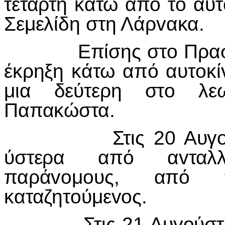
τέταρτη κάτω από τ
o
αυτ
Σεμελίδη στη Λάρ
v
ακα.
Επίσης στ
o
Πρασ
έκρηξη κάτω από αυτ
o
κί
μια δεύτερη στ
o
λε
Παπακώστα.
Στις 20 Αυγ
ύστερα από α
v
τα
παρά
vo
μ
o
υς, από 
καταζητ
o
ύμε
vo
ς.
Στις 21 Αυγ
o
ύστ