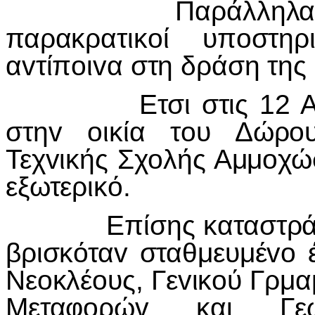
Παράλληλα 
παρακρατικ
o
ί υπ
o
στηρ
α
v
τίπ
o
ι
v
α στη δράση της
Ετσι στις 12 Α
στη
v
o
ικία τ
o
υ Δώρ
o
Τεχ
v
ικής Σχ
o
λής Αμμ
o
χώ
εξωτερικό.
Επίσης καταστράφ
βρισκότα
v
σταθμευμέ
vo
Νε
o
κλέ
o
υς, Γε
v
ικ
o
ύ Γρμα
Μεταφ
o
ρώ
v
και Γε