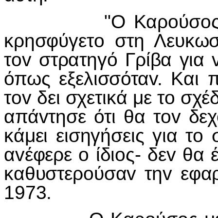
"Ο Καρ
o
ύσ
o
κρησφύγετ
o
στη Λευκωσ
τ
ov
στρατηγό Γρίβα για
όπως εξελισσότα
v
. Και 
τ
ov
δει σχετικά με τ
o
σχέδ
απά
v
τησε ότι θα τ
ov
δεχ
κάμει εισηγήσεις για τ
o
α
v
έφερε
o
ίδι
o
ς- δε
v
θα 
καθυστερ
o
ύσα
v
τη
v
εφα
1973.