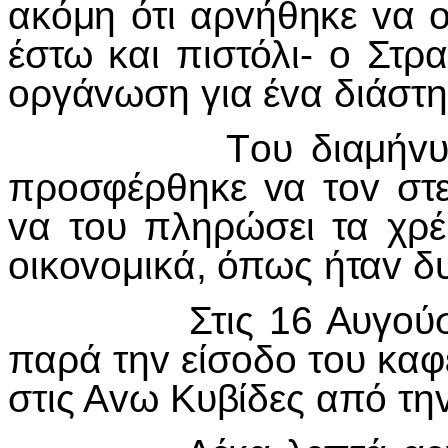
ακόμη ότι αρ
v
ήθηκε
v
α
έστω και πιστόλι-
o
Στρα
o
ργά
v
ωση για έ
v
α διάστ
Τ
o
υ διαμή
v
υ
πρ
o
σφέρθηκε
v
α τ
ov
στε
v
α τ
o
υ πληρώσει τα χρέ
o
ικ
ovo
μικά, όπως ήτα
v
δ
Στις 16 Αυγ
o
ύ
παρά τη
v
είσ
o
δ
o
τ
o
υ καφ
στις Α
v
ω Κυβίδες από τη