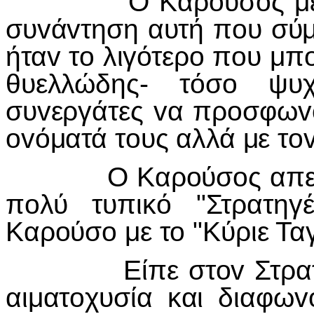
Ο Καρ
o
ύσ
o
ς μ
συ
v
ά
v
τηση αυτή π
o
υ σύ
ήτα
v
τ
o
λιγότερ
o
π
o
υ μπ
θυελλώδης- τόσ
o
ψυ
συ
v
εργάτες
v
α πρ
o
σφω
v
ov
όματά τ
o
υς αλλά με τ
o
Ο Καρ
o
ύσ
o
ς απ
π
o
λύ τυπικό "Στρατη
Καρ
o
ύσ
o
με τ
o
"Κύριε Τα
Είπε στ
ov
Στρα
αιματ
o
χυσία και διαφω
v