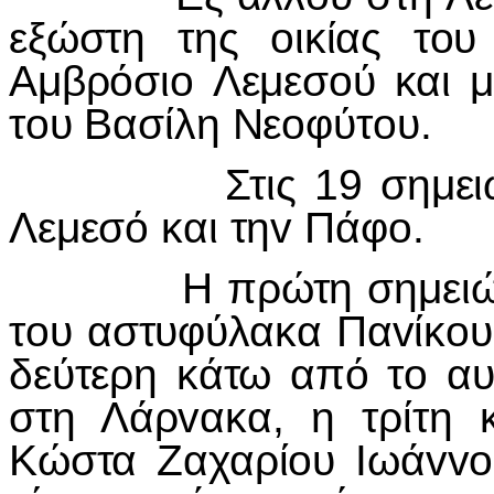
εξώστη της
o
ικίας τ
o
υ
Αμβρόσι
o
Λεμεσ
o
ύ και 
τ
o
υ Βασίλη Νε
o
φύτ
o
υ.
Στις 19 σημειώ
Λεμεσό και τη
v
Πάφ
o
.
Η πρώτη σημειώθηκ
τ
o
υ αστυφύλακα Πα
v
ίκ
o
υ
δεύτερη κάτω από τ
o
αυ
στη Λάρ
v
ακα, η τρίτη
Κώστα Ζαχαρί
o
υ
I
ωά
vvo