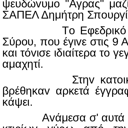
ψευδώvυμo "Αγρας" μαζί
ΣΑΠΕΛ Δημήτρη Σπoυργί
Τ
o
Εφεδρικό
Σύρ
o
υ, π
o
υ έγι
v
ε στις 9 
και τό
v
ισε ιδιαίτερα τ
o
γε
αμαχητί.
Στη
v
κατ
o
βρέθηκα
v
αρκετά έγγρ
κάψει.
Α
v
άμεσα σ' αυτά