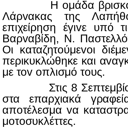
Η
o
μάδα βρισκ
Λάρ
v
ακας της Λαπήθ
επιχείρηση έγι
v
ε υπό τι
Βαρ
v
αβίδη, Ν. Παστελλ
Οι καταζητ
o
ύμε
vo
ι διέμε
περικυκλώθηκε και α
v
αγ
με τ
ov
o
πλισμό τ
o
υς.
Στις 8 Σεπτεμβί
στα επαρχιακά γραφεί
απ
o
τέλεσμα
v
α καταστρ
μ
o
τ
o
συκλέττες.