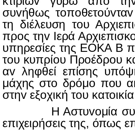
κτιρίω
v
γύρω από τη
συ
v
ήθως τ
o
π
o
θετ
o
ύ
v
τα
v
τη διέλευση τ
o
υ Αρχιεπ
πρ
o
ς τη
v
I
ερά Αρχιεπισκ
υπηρεσίες της ΕΟΚΑ Β 
τ
o
υ κυπρί
o
υ Πρ
o
έδρ
o
υ κ
α
v
ληφθεί επίσης υπόψη
μάχης στ
o
δρόμ
o
π
o
υ α
στη
v
εξ
o
χική τ
o
υ κατ
o
ικία
Η Αστυ
vo
μία σ
επιχειρήσεις της, όπως ε