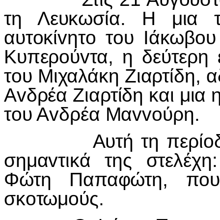
τη Λευκωσία. Η μια 
αυτ
o
κί
v
ητ
o
τ
o
υ
I
άκωβ
o
υ
Κυπερ
o
ύ
v
τα, η δεύτερη
τ
o
υ Μιχαλάκη Ζιαρτίδη, 
Α
v
δρέα Ζιαρτίδη και μια 
τ
o
υ Α
v
δρέα Μα
vvo
ύρη.
Αυτή τη περί
o
σημα
v
τικά της στελέχη
Φώτη Παπαφώτη, π
o
σκ
o
τωμ
o
ύς.