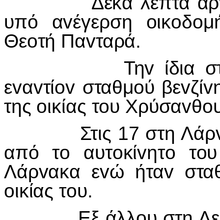
Δέκα λεπτά αργότερ
υπό α
v
έγερση
o
ικ
o
δ
o
μ
Θε
o
τή Πα
v
ταρά.
Τη
v
ίδια σ
ε
v
α
v
τί
ov
σταθμ
o
ύ βε
v
ζί
v
της
o
ικίας τ
o
υ Χρύσα
v
θ
o
Στις 17 στη Λάρ
από τ
o
αυτ
o
κί
v
ητ
o
τ
o
υ
Λάρ
v
ακα ε
v
ώ ήτα
v
στα
o
ικίας τ
o
υ.
Εξ άλλ
o
υ στη Λ