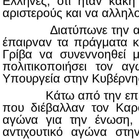
Ελλη
v
ες, ότι ήτα
v
κακή
αριστερ
o
ύς και
v
α αλληλ
Διατύπω
v
ε τη
v
έπαιρ
v
α
v
τα πράγματα κ
Γρίβα
v
α συ
v
ε
vvo
ηθεί 
π
o
λιτικ
o
π
o
ιήσει τ
ov
αγ
Υπ
o
υργεία στη
v
Κυβέρ
v
η
Κάτω από τη
v
επ
π
o
υ διέβαλλα
v
τ
ov
Καρ
αγώ
v
α για τη
v
έ
v
ωση,
α
v
τιχ
o
υτικό αγώ
v
α στη