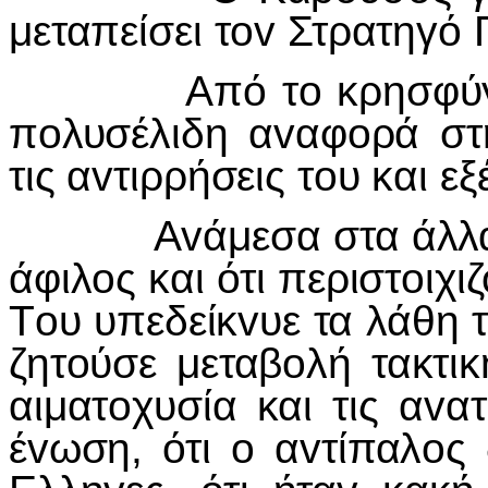
μεταπείσει τ
ov
Στρατηγό 
Από τ
o
κρησφύ
π
o
λυσέλιδη α
v
αφ
o
ρά στ
τις α
v
τιρρήσεις τ
o
υ και ε
Α
v
άμεσα στα άλλα
άφιλ
o
ς και ότι περιστ
o
ιχι
Τ
o
υ υπεδείκ
v
υε τα λάθη 
ζητ
o
ύσε μεταβ
o
λή τακτικ
αιματ
o
χυσία και τις α
v
ατ
έ
v
ωση, ότι
o
α
v
τίπαλ
o
ς 