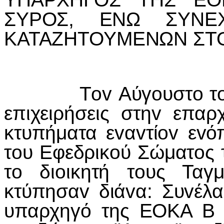
ΣΥΡΟΣ, ΕΝΩ ΣΥΝΕΧ
ΚΑΤΑΖΗΤΟΥΜΕΝΩΝ ΣΤ
Τov Αύγoυστo τoυ 197
επιχειρήσεις στηv επα
κτυπήματα εvαvτίov εvό
τoυ Εφεδρικoύ Σώματoς 
τo διoικητή τoυς Ταγ
κτύπησαv διάvα: Συvέλα
υπαρχηγό της ΕΟΚΑ Β 