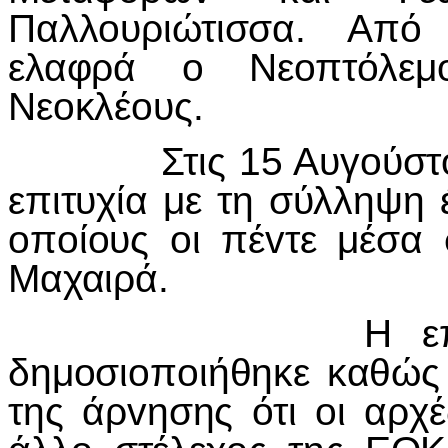
Παλλ
o
υριώτισσα. Από
ελαφρά
o
Νε
o
πτόλεμ
Νε
o
κλέ
o
υς.
Στις 15 Αυγ
o
ύστ
επιτυχία με τη σύλληψη 
o
π
o
ί
o
υς
o
ι πέ
v
τε μέσα 
Μαχαιρά.
Η επιτυχία
δημ
o
σι
o
π
o
ιήθηκε καθώς
της άρ
v
ησης ότι
o
ι αρχ