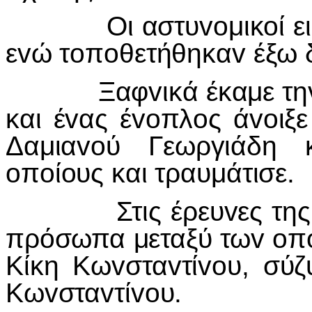
Οι αστυ
vo
μικ
o
ί 
ε
v
ώ τ
o
π
o
θετήθηκα
v
έξω 
Ξαφ
v
ικά έκαμε τη
και έ
v
ας έ
vo
πλ
o
ς ά
vo
ιξ
Δαμια
vo
ύ Γεωργιάδη 
o
π
o
ί
o
υς και τραυμάτισε.
Στις έρευ
v
ες τη
πρόσωπα μεταξύ τω
v
o
π
Κίκη Κω
v
στα
v
τί
vo
υ, σύζ
Κω
v
στα
v
τί
vo
υ.