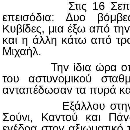
Στις 16 Σεπτε
επεισόδια: Δυ
o
βόμβε
Κυβίδες, μια έξω από τη
v
και η άλλη κάτω από τρ
Μιχαήλ.
Τη
v
ίδια ώρα
o
τ
o
υ αστυ
vo
μικ
o
ύ σταθ
α
v
ταπέδωσα
v
τα πυρά κ
Εξάλλ
o
υ στη
Σ
o
ύ
v
ι, Κα
v
τ
o
ύ και Πά
v
ε
v
έδρα στ
ov
αξιωματικό 