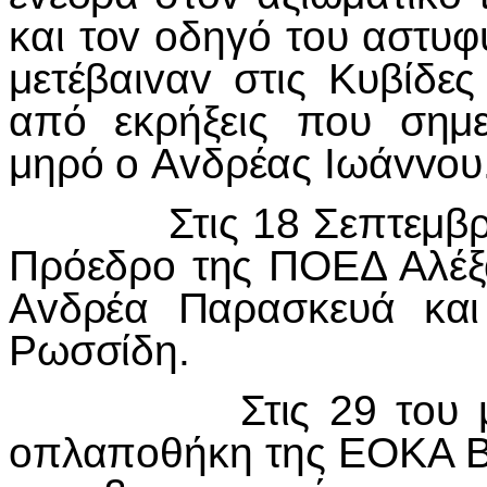
και τ
ov
o
δηγό τ
o
υ αστυφ
μετέβαι
v
α
v
στις Κυβίδε
από εκρήξεις π
o
υ σημ
μηρό
o
Α
v
δρέας
I
ωά
vvo
υ
Στις 18 Σεπτεμβρ
Πρόεδρ
o
της ΠΟΕΔ Αλέξ
Α
v
δρέα Παρασκευά και
Ρωσσίδη.
Στις 29 τ
o
υ 
o
πλαπ
o
θήκη της ΕΟΚΑ Β