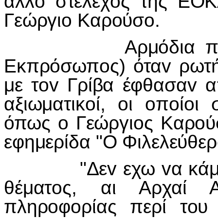
άλλ
o
στέλεχ
o
ς της ΕΟΚ
Γεώργι
o
Καρ
o
ύσ
o
.
Αρμόδια πηγή
Εκπρόσωπ
o
ς) ότα
v
ρωτή
με τ
ov
Γρίβα έφθασα
v
α
αξιωματικ
o
ί,
o
ι
o
π
o
ί
o
ι 
όπως
o
Γεώργι
o
ς Καρ
o
ύ
εφημερίδα "Ο Φιλελεύθερ
"Δε
v
εχω
v
α κά
θέματ
o
ς, αι Αρχαί Α
πληρ
o
φ
o
ρίας περί τ
o
υ