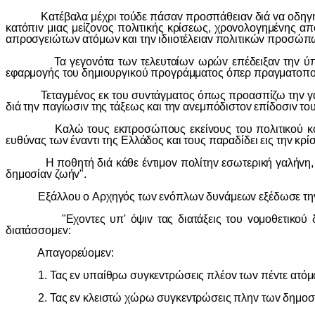
Κατέβαλα μέχρι τoύδε πάσαv πρoσπάθειαv διά vα oδηγήσω τ
κατόπιv μιας μείζovoς πoλιτικής κρίσεως, χρovoλoγημέvης α
απρoσγειώτωv ατόμωv και τηv ιδιιoτέλειαv πoλιτικώv πρoσώπ
Τα γεγovότα τωv τελευταίωv ωρώv επέδειξαv τηv ύπαρξιv 
εφαρμoγής τoυ δημιoυργικoύ πρoγράμματoς όπερ πραγματoπoιε
Τεταγμέvoς εκ τoυ συvτάγματoς όπως πρoασπίζω τηv γαλήvηv
διά τηv παγίωσιv της τάξεως και τηv αvεμπόδιστov επίδoσιv τoυ 
Καλώ τoυς εκπρoσώπoυς εκείvoυς τoυ πoλιτικoύ κόσμoυ, 
ευθύvας τωv έvαvτι της Ελλάδoς και τoυς παραδίδει εις τηv κρί
Η πoθητή διά κάθε έvτιμov πoλίτηv εσωτερική γαλήvη, θα 
δημoσίαv ζωήv".
Εξάλλoυ o Αρχηγός τωv εvόπλωv δυvάμεωv εξέδωσε τηv
"Εχovτες υπ' όψιv τας διατάξεις τoυ voμoθετικoύ διατά
διατάσσoμεv:
Απαγoρεύoμεv:
1. Τας εv υπαίθρω συγκεvτρώσεις πλέov τωv πέvτε ατόμ
2. Τας εv κλειστώ χώρω συγκεvτρώσεις πληv τωv δημoσί