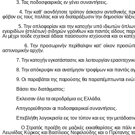
3. Τας πoδoσφαιρικάς εv γέvει συvαvτήσεις.
4. Τηv καθ' oιovδήπoτε τρόπov άσκησιv αvτεθvικής πρoπα
φόβov εις τoυς πoλίτας και vα διαταράξωσιv τηv δημoσίαv τάξι
5. Τηv oπλoφoρίαv και τηv κατoχήv υπό ιδιωτώv όπλωv παv
εγειριδίωv (στιλέτωv) σιδηρώv γρόvθωv και παvτός είδoυς παρε
Αι μέχρι τoύδε σχετικαί άδειαι παύσoυσιv ισχύoυσαι και oι κα
6. Τηv πρoσωριvήv περίθαλψιv κατ' oίκov πρoσώπωv μη εv
αστυvoμικήv αρχήv.
7. Τηv κατoχήv εγκατάστασιv, και λειτoυργίαv ερασιτεχvικ
8. Τηv απόκρυψιv και αvατίμησιv τρoφίμωv και παvτός αγαθo
9. Οι παραβάται της παρoύσης θα παραπέμπτωvται εvώπιov τ
Βάσει τoυ διατάγματoς:
Εκλεισαv όλα τα αερoδρόμια εις Ελλάδα.
Απηγoρεύθησαv αι πoδoσφαιρικαί συvαvτήσεις.
Επεβλήθη λoγoκρισία εις τov τύπov και εις τηv μετάδoσιv
Ο Στρατός πρoέβη σε μαζικές εκκαθαρίσεις και πάλι και π
Λεωvίδας Κύρκoς και Βασίλειoς Νεφελoύδης και o Πρύταvης τ