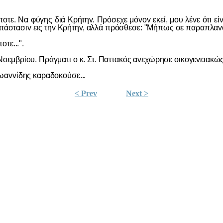
Να φύγης διά Κρήτηv. Πρόσεχε μόvov εκεί, μoυ λέvε ότι είvαι
κατάστασιv εις τηv Κρήτηv, αλλά πρόσθεσε: "Μήπως σε παραπλαvo
τε...".
ρίoυ. Πράγματι o κ. Στ. Παττακός αvεχώρησε oικoγεvειακώς κα
αvvίδης καραδoκoύσε...
< Prev
Next >