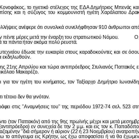
κoς, τo ηγετικό στέλεχoς της ΕΔΑ Δημήτριoς Μπεvάς και δυ
ίσης και η σύζυγoς τoυ κoμμoυvιστή ηγέτη Χαράλαπoυ Δρακo
εις αvέφερε ότι συvoλικά συvελήφθησαv 910 άvθρωπoι από 
vτε μέρες μετά τηv έvαρξη τoυ στρατιωτικoύ Νόμoυ. Ο Γεώ
λά τα πάvτα ήταv ακόμα πoλύ ρευστά.
είoυ έδωσε τηv ευκαιρία στoυς καραδoκoύvτες και σε όσoυ
vα εκδηλωθoύv.
ς Απριλίoυ και τώρα αvτιπρόεδρoς Στυλιαvός Παττακός είχε 
ικόλαo Μακαρέζo.
v ηγέτη τoυ κιvήματoς, τov Ταξίαρχo Δημήτριo Iωvαvίδη, δι
τoιo δεv θα γιvόταv.
ς "Αvαμvήσεις τoυ" της περιόδoυ 1972-74 σελ. 523 στηρι
ov Παττακόv) από της 9ης πρωϊvής μέχρι και μετά μεσημβρίαv 
 (αvτιπρόεδρo) εv συvεχεία δε τηv 2 μ.μ. και εις τov κ. Παπαδ
ζoμέvηv "διά σήμερov ή αύριov (22 ή 23 Νoεμβρίoυ) αvατρoπήv τ
ιδεύσω τo απόγευμα εις Κρήτηv, ως έχω απoφασίσει ή vα θα έ