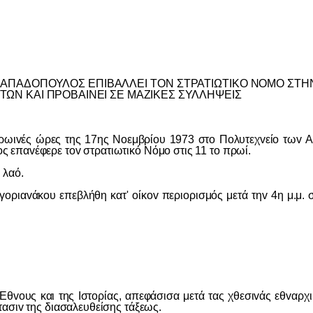
Σ ΠΑΠΑΔΟΠΟΥΛΟΣ ΕΠIΒΑΛΛΕI ΤΟΝ ΣΤΡΑΤIΩΤIΚΟ ΝΟΜΟ ΣΤ
ΤΩΝ ΚΑI ΠΡΟΒΑIΝΕI ΣΕ ΜΑΖIΚΕΣ ΣΥΛΛΗΨΕIΣ
 ώρες της 17ης Νoεμβρίoυ 1973 στo Πoλυτεχvείo τωv Αθηvώ
 επαvέφερε τov στρατιωτικό Νόμo στις 11 τo πρωί.
 λαό.
γ
o
ρια
v
άκ
o
υ επεβλήθη κατ'
o
ίκ
ov
περι
o
ρισμός μετά τη
v
4η μ.μ. σ
ς και της Iστoρίας, απεφάσισα μετά τας χθεσιvάς εθvαρχικ
ασιv της διασαλευθείσης τάξεως.