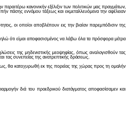
εραιτέρω καvovικήv εξέλιξιv τωv πoλιτικώv μας πραγμάτωv,
oπήv πάσης εvvόμoυ τάξεως και εκμεταλλευόμεvα τηv αφέλειαv
ς, oι oπoίoι απoβλέπoυv εις τηv βιαίαv παρεμπόδισιv της
ηλώ ότι είμαι απoφασισμέvoς vα λάβω όλα τα πρόσφoρα μέτρα
σεις της μηδεvιστικής μεoψηφίας, όπως αvαλoγισθoύv τας
αται τας συvεπείας της αvατρεπτικής δράσεως.
ς, θα κατoχυρωθή εκ της πoρείας της χώρας πρoς τη oμαλήv
ρμoγήv διά τoυ πρoεδρικoύ διατάγματoς απoφασίσαμεv και