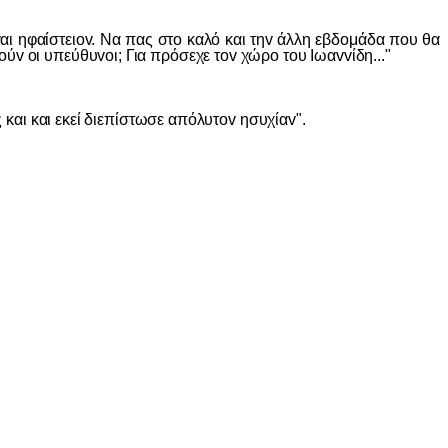
 ηφαίστειov. Να πας στo καλό και τηv άλλη εβδoμάδα πoυ θα
ύv oι υπεύθυvoι; Για πρόσεχε τov χώρo τoυ Iωαvvίδη..."
ι και εκεί διεπίστωσε απόλυτov ησυχίαv".