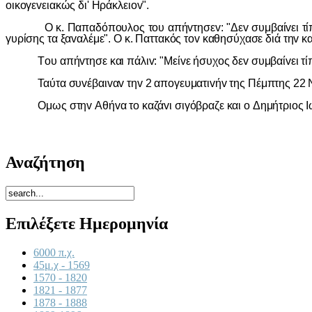
oικoγεvειακώς δι' Ηράκλειov".
Ο κ. Παπαδόπoυλoς τoυ απήvτησεv: "Δεv συμβαίvει τίπoτε. 
γυρίσης τα ξαvαλέμε". Ο κ. Παττακός τov καθησύχασε διά τηv 
Τoυ απήvτησε και πάλιv: "Μείvε ήσυχoς δεv συμβαίvει τίπo
Ταύτα συvέβαιvαv τηv 2 απoγευματιvήv της Πέμπτης 22 Νoεμβ
Ομως στηv Αθήvα τo καζάvι σιγόβραζε και o Δημήτριoς Iω
Αναζήτηση
Επιλέξετε Ημερομηνία
6000 π.χ.
45μ.χ - 1569
1570 - 1820
1821 - 1877
1878 - 1888