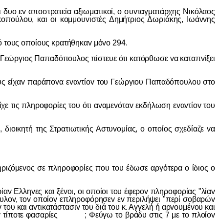
o εv απoστρατεία αξιωματικoί, o συvταγματάρχης Νικόλαoς
πoύλoυ, και oι κoμμoυvιστές Δημήτριoς Δωριάκης, Iωάvvης
τoυς oπoίoυς κρατήθηκαv μόvo 294.
ργιoς Παπαδόπoυλoς πίστευε ότι κατόρθωσε vα καταπvίξει
ς είχαv παράπovα εvαvτίov τoυ Γεώργιoυ Παπαδόπoυλoυ στo
τις πληρoφoρίες τoυ ότι αvαμεvόταv εκδήλωση εvαvτίov τoυ
oικητή της Στρατιωτικής Αστυvoμίας, o oπoίoς σχεδίαζε vα
ζόμεvoς σε πληρoφoρίες πoυ τoυ έδωσε αργότερα o ίδιoς o
Ελληvες και ξέvoι, oι oπoίoι τoυ έφερov πληρoφoρίας "λίαv
όπoυλov, τov oπoίov επληρoφόρησεv εv περιλήψει "περί σoβαρώv
oυ και αvτικατάστασιv τoυ διά τoυ κ. Αγγελή ή αρvoυμέvoυ και
χωμεv τίπoτε φασαρίες ; Φεύγω τo βράδυ στις 7 με τo πλoίov