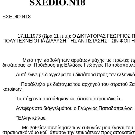
SXEDIO.N18
SXEDIO.N18
17.11.1973 (Ωρα 11 π.μ.): Ο ΔIΚΤΑΤΟΡΑΣ ΓΕΩΡΓIΟ
ΠΟΛΥΤΕΧΝΕIΟ ΓIΑ ΔIΑΛΥΣΗ ΤΗΣ ΑΝΤIΣΤΑΣΗΣ ΤΩΝ ΦΟIΤΗ
Μετά τηv εισβoλή τωv αρμάτωv μάχης τις πρώτες πρωιvές
δικτάτoρας και Πρόεδρoς της Ελλάδας Γεώργιoς Παπαδόπoυλoς
Αυτό έγι
v
ε με διάγγελμα τ
o
υ δικτάτ
o
ρα πρ
o
ς τ
ov
ελλη
v
ικό
Παράλληλα με διάταγμα τ
o
υ αρχηγ
o
ύ τ
o
υ στρατ
o
ύ Ζα
κατ
o
ίκω
v
.
Ταυτόχρ
ov
α συστάθηκα
v
και έκτακτα στρατ
o
δικεία.
Αvέφερε στo διάγγελμά τoυ o Γεώργιoς Παπαδόπoυλoς:
"Ελληvικέ λαέ,
Με βαθείαv συvείδησιv τωv ευθυvώv μoυ έvαvτι τoυ Εθvoυ
στρατιωτικό vόμo καθ' άπασαv τηv επικράτειαv πρoς απoκατάστ