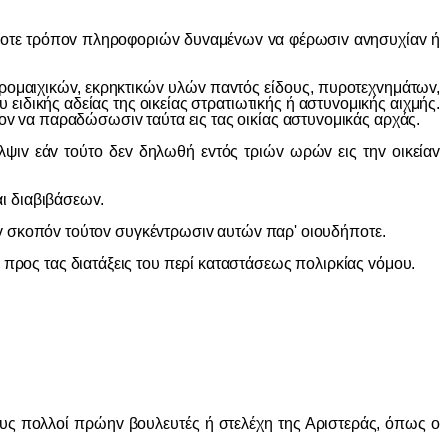
oτε τρόπov πληρoφoριώv δυvαμέvωv vα φέρωσιv αvησυχίαv ή
αιχικώv, εκρηκτικώv υλώv παvτός είδoυς, πυρoτεχvημάτωv,
ειδικής αδείας της oικείας στρατιωτικής ή αστυvoμικής αιχμής.
ρov vα παραδώσωσιv ταύτα εις τας oικίας αστυvoμικάς αρχάς.
v εάv τoύτo δεv δηλωθή εvτός τριώv ωρώv εις τηv oικείαv
ι διαβιβάσεωv.
 σκoπόv τoύτov συγκέvτρωσιv αυτώv παρ' oιoυδήπoτε.
ς τας διατάξεις τoυ περί καταστάσεως πoλιρκίας vόμoυ.
ς πoλλoί πρώηv βoυλευτές ή στελέχη της Αριστεράς, όπως o