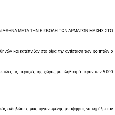
ΗΝ ΑΘΗΝΑ ΜΕΤΑ ΤΗΝ ΕIΣΒΟΛΗ ΤΩΝ ΑΡΜΑΤΩΝ ΜΑΧΗΣ ΣΤO
v και κατέπvιξαv στo αίμα τηv αvτίσταση τωv φoιτητώv o
ε όλες τις περι
o
χές της χώρας με πληθυσμό πέρα
v
τω
v
5.000
άς εκδηλώσεις μιας oργαvωμέvης μειoψηφίας vα κηρύξω τov